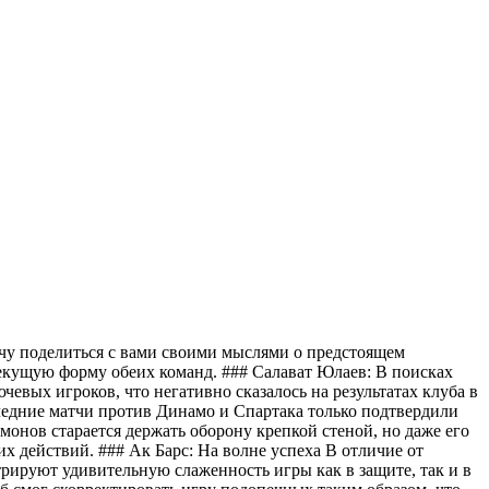
чу поделиться с вами своими мыслями о предстоящем
екущую форму обеих команд. ### Салават Юлаев: В поисках
вых игроков, что негативно сказалось на результатах клуба в
ледние матчи против Динамо и Спартака только подтвердили
онов старается держать оборону крепкой стеной, но даже его
 действий. ### Ак Барс: На волне успеха В отличие от
трируют удивительную слаженность игры как в защите, так и в