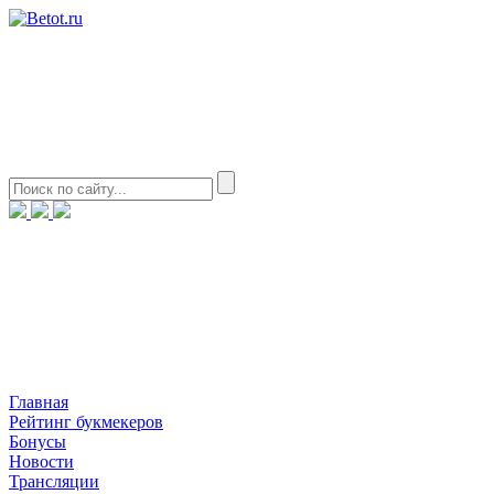
Главная
Рейтинг букмекеров
Бонусы
Новости
Трансляции