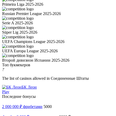
Primeira Liga 2025-2026
Russian Premier League 2025-2026
Serie A 2025-2026
Süper Lig 2025-2026
UEFA Champions League 2025-2026
UEFA Europa League 2025-2026
Второй дивизион Испании 2025-2026
Топ букмекеров
?
The list of casinos allowed in Соединенные Штаты
БК Леон
Play
Последние бонусы
2 000 000 ₽ фрибетами
5000