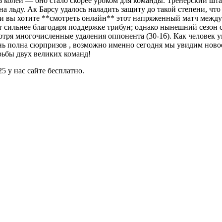
 колеи — оно стало скорее уроком для команды. Тренерский шта
 на льду. Ак Барсу удалось наладить защиту до такой степени, ч
ли вы хотите **смотреть онлайн** этот напряженный матч между
 сильнее благодаря поддержке трибун; однако нынешний сезон с
мотря многочисленные удаления оппонента (30-16). Как человек 
нь полна сюрпризов , возможно именно сегодня мы увидим ново
рьбы двух великих команд!
5 у нас сайте бесплатно.