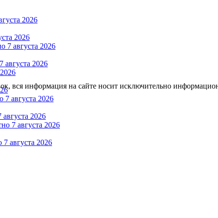
уста 2026
 августа 2026
тавок, вся информация на сайте носит исключительно информацио
026
 августа 2026
7 августа 2026