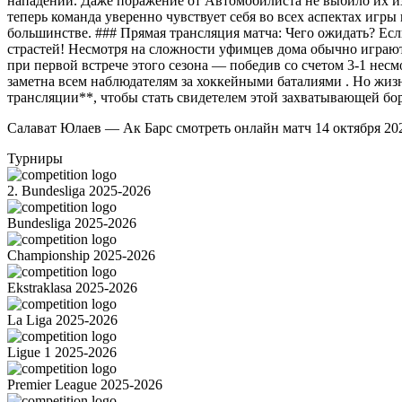
нападении. Даже поражение от Автомобилиста не выбило их из
теперь команда уверенно чувствует себя во всех аспектах игры
большинстве. ### Прямая трансляция матча: Чего ожидать? Ес
страстей! Несмотря на сложности уфимцев дома обычно играют
при первой встрече этого сезона — победив со счетом 3-1 нес
заметна всем наблюдателям за хоккейными баталиями . Но жиз
трансляции**, чтобы стать свидетелем этой захватывающей бо
Салават Юлаев — Ак Барс cмотреть онлайн матч 14 октября 202
Турниры
2. Bundesliga 2025-2026
Bundesliga 2025-2026
Championship 2025-2026
Ekstraklasa 2025-2026
La Liga 2025-2026
Ligue 1 2025-2026
Premier League 2025-2026