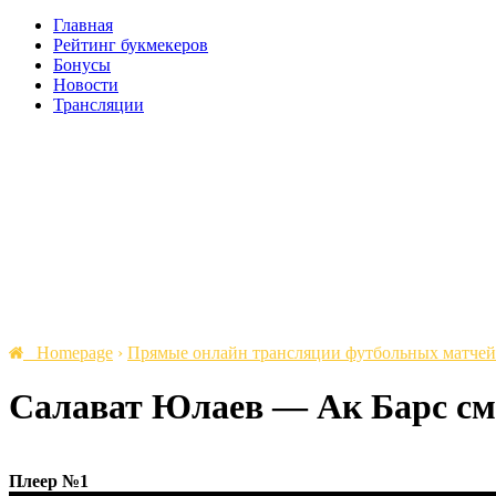
Главная
Рейтинг букмекеров
Бонусы
Новости
Трансляции
Homepage
›
Прямые онлайн трансляции футбольных матчей
Салават Юлаев — Ак Барс cмо
Плеер №1