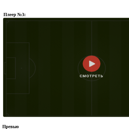
Плеер №3:
Превью