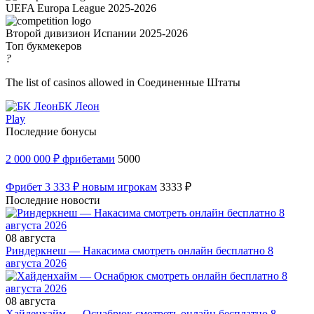
UEFA Europa League 2025-2026
Второй дивизион Испании 2025-2026
Топ букмекеров
?
The list of casinos allowed in Соединенные Штаты
БК Леон
Play
Последние бонусы
2 000 000 ₽ фрибетами
5000
Фрибет 3 333 ₽ новым игрокам
3333 ₽
Последние новости
08 августа
Риндеркнеш — Накасима смотреть онлайн бесплатно 8
августа 2026
08 августа
Хайденхайм — Оснабрюк смотреть онлайн бесплатно 8