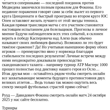
читается соперниками — последний поединок против
Медведева закончился полным провалом для Фокины. Его
недавние поражения говорят сами за себя: вылет из первого
круга Цинциннати и быстрый проигрыш во втором круге ЮС
Опен оставляют желать лучшего от этой звезды тенниса.
Каждая прямая трансляция матча с его участием становится
настоящим испытанием для болельщиков. Прогнозы и личное
мнение Будучи наблюдателем всех этих событий, я склонен
верить в победу Касперовича над Алехо (как обычно
называют своих любимцев фанаты). Возможно ли это будет
тяжёлое сражение? Да! Но учитывая нынешнюю форму обоих
игроков — преимущество явно у норвежца благодаря
стабильности последних результатов! Личные встречи между
ними неоднократно доказывали превосходство
скандинавского таланта – например турнир ATP Мастерс 1000
прошел полностью под диктовку нашего героя из Осло…
Итак друзья мои – оставайтесь рядом чтобы смотреть онлайн
все захватывающие моменты будущего противостояния двух
великих атлетов… Ведь только так можно ощутить весь
спектр эмоций футбольных страстей прямо сейчас!
Рууд — Давидович Фокина cмотреть онлайн матч 24 октября
2025 у нас сайте бесплатно.
Турниры