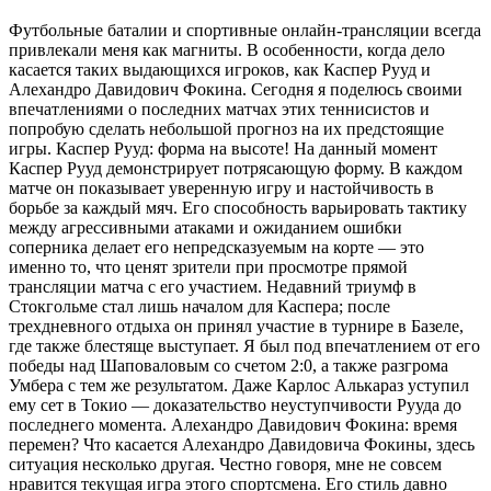
Футбольные баталии и спортивные онлайн-трансляции всегда
привлекали меня как магниты. В особенности, когда дело
касается таких выдающихся игроков, как Каспер Рууд и
Алехандро Давидович Фокина. Сегодня я поделюсь своими
впечатлениями о последних матчах этих теннисистов и
попробую сделать небольшой прогноз на их предстоящие
игры. Каспер Рууд: форма на высоте! На данный момент
Каспер Рууд демонстрирует потрясающую форму. В каждом
матче он показывает уверенную игру и настойчивость в
борьбе за каждый мяч. Его способность варьировать тактику
между агрессивными атаками и ожиданием ошибки
соперника делает его непредсказуемым на корте — это
именно то, что ценят зрители при просмотре прямой
трансляции матча с его участием. Недавний триумф в
Стокгольме стал лишь началом для Каспера; после
трехдневного отдыха он принял участие в турнире в Базеле,
где также блестяще выступает. Я был под впечатлением от его
победы над Шаповаловым со счетом 2:0, а также разгрома
Умбера с тем же результатом. Даже Карлос Алькараз уступил
ему сет в Токио — доказательство неуступчивости Рууда до
последнего момента. Алехандро Давидович Фокина: время
перемен? Что касается Алехандро Давидовича Фокины, здесь
ситуация несколько другая. Честно говоря, мне не совсем
нравится текущая игра этого спортсмена. Его стиль давно