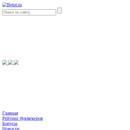
Главная
Рейтинг букмекеров
Бонусы
Новости