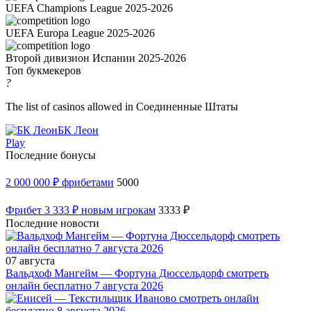
UEFA Champions League 2025-2026
UEFA Europa League 2025-2026
Второй дивизион Испании 2025-2026
Топ букмекеров
?
The list of casinos allowed in Соединенные Штаты
БК Леон
Play
Последние бонусы
2 000 000 ₽ фрибетами
5000
Фрибет 3 333 ₽ новым игрокам
3333 ₽
Последние новости
07 августа
Вальдхоф Мангейм — Фортуна Дюссельдорф смотреть
онлайн бесплатно 7 августа 2026