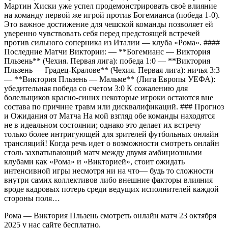
Мартин Хиски уже успел продемонстрировать своё влияние
на команду первой же игрой против Богемианса (победа 1-0).
Это важное достижение для чешской команды позволяет ей
уверенно чувствовать себя перед предстоящей встречей
против сильного соперника из Италии — клуба «Рома». ####
Последние Матчи Виктории: — **Богемианс — Виктория
Пльзень** (Чехия. Первая лига): победа 1:0 — **Виктория
Пльзень — Градец-Кралове** (Чехия. Первая лига): ничья 3:3
— **Виктория Пльзень — Мальме** (Лига Европы УЕФА):
убедительная победа со счетом 3:0 К сожалению для
болельщиков красно-синих некоторые игроки остаются вне
состава по причине травм или дисквалификаций. ### Прогноз
и Ожидания от Матча На мой взгляд обе команды находятся
не в идеальном состоянии; однако это делает их встречу
только более интригующей для зрителей футбольных онлайн
трансляций! Когда речь идет о возможности смотреть онлайн
столь захватывающий матч между двумя амбициозными
клубами как «Рома» и «Викторией», стоит ожидать
интенсивной игры несмотря ни на что— будь то сложности
внутри самих коллективов либо внешние факторы влияния
вроде кадровых потерь среди ведущих исполнителей каждой
стороны поля…
Рома — Виктория Пльзень cмотреть онлайн матч 23 октября
2025 у нас сайте бесплатно.