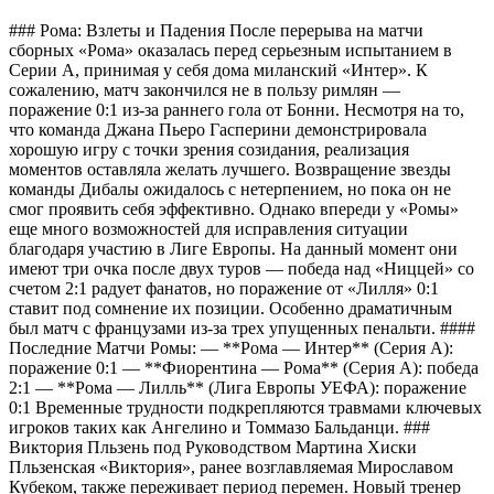
### Рома: Взлеты и Падения После перерыва на матчи
сборных «Рома» оказалась перед серьезным испытанием в
Серии А, принимая у себя дома миланский «Интер». К
сожалению, матч закончился не в пользу римлян —
поражение 0:1 из-за раннего гола от Бонни. Несмотря на то,
что команда Джана Пьеро Гасперини демонстрировала
хорошую игру с точки зрения созидания, реализация
моментов оставляла желать лучшего. Возвращение звезды
команды Дибалы ожидалось с нетерпением, но пока он не
смог проявить себя эффективно. Однако впереди у «Ромы»
еще много возможностей для исправления ситуации
благодаря участию в Лиге Европы. На данный момент они
имеют три очка после двух туров — победа над «Ниццей» со
счетом 2:1 радует фанатов, но поражение от «Лилля» 0:1
ставит под сомнение их позиции. Особенно драматичным
был матч с французами из-за трех упущенных пенальти. ####
Последние Матчи Ромы: — **Рома — Интер** (Серия A):
поражение 0:1 — **Фиорентина — Рома** (Серия A): победа
2:1 — **Рома — Лилль** (Лига Европы УЕФА): поражение
0:1 Временные трудности подкрепляются травмами ключевых
игроков таких как Ангелино и Томмазо Бальданци. ###
Виктория Пльзень под Руководством Мартина Хиски
Пльзенская «Виктория», ранее возглавляемая Мирославом
Кубеком, также переживает период перемен. Новый тренер