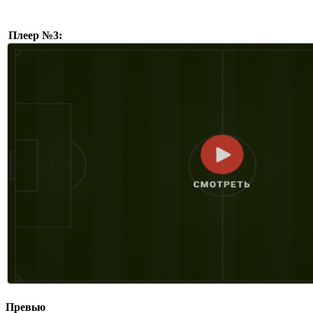
Плеер №3:
Превью