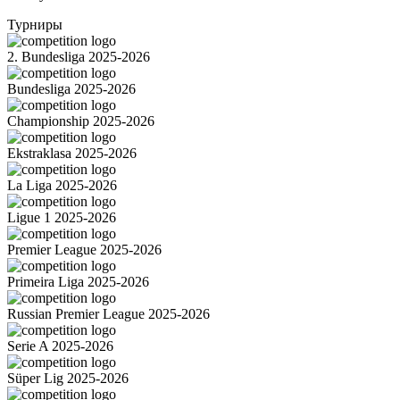
Турниры
2. Bundesliga 2025-2026
Bundesliga 2025-2026
Championship 2025-2026
Ekstraklasa 2025-2026
La Liga 2025-2026
Ligue 1 2025-2026
Premier League 2025-2026
Primeira Liga 2025-2026
Russian Premier League 2025-2026
Serie A 2025-2026
Süper Lig 2025-2026