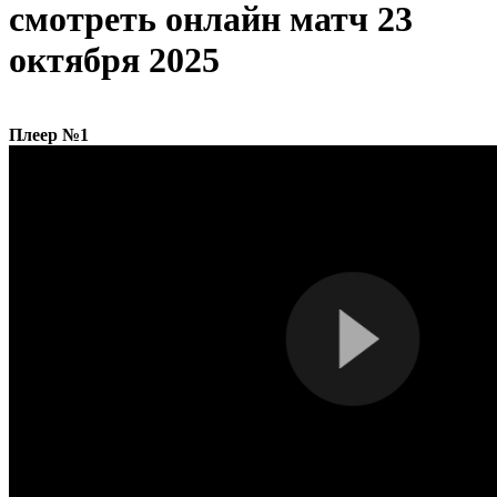
cмотреть онлайн матч 23
октября 2025
Плеер №1