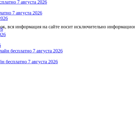
атно 7 августа 2026
тавок, вся информация на сайте носит исключительно информацио
26
6
 бесплатно 7 августа 2026