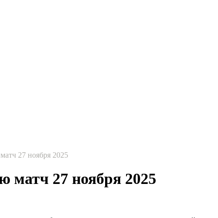
матч 27 ноября 2025
ю матч 27 ноября 2025