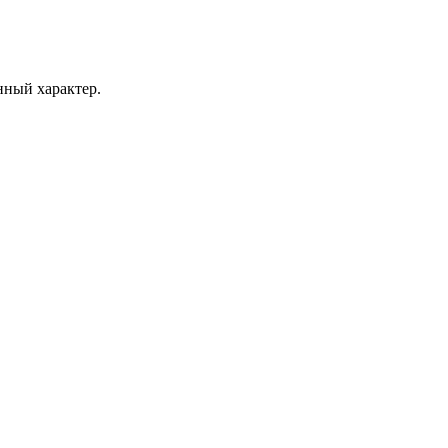
нный характер.