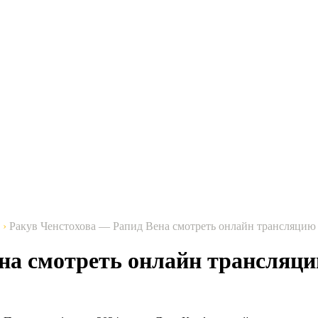
›
Ракув Ченстохова — Рапид Вена смотреть онлайн трансляцию 
на смотреть онлайн трансляци