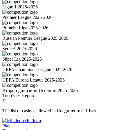
Ligue 1 2025-2026
Premier League 2025-2026
Primeira Liga 2025-2026
Russian Premier League 2025-2026
Serie A 2025-2026
Süper Lig 2025-2026
UEFA Champions League 2025-2026
UEFA Europa League 2025-2026
Второй дивизион Испании 2025-2026
Топ букмекеров
?
The list of casinos allowed in Соединенные Штаты
БК Леон
Play