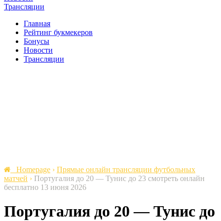
Трансляции
Главная
Рейтинг букмекеров
Бонусы
Новости
Трансляции
Homepage
›
Прямые онлайн трансляции футбольных
матчей
›
Португалия до 20 — Тунис до 23 смотреть онлайн
бесплатно 13 июня 2026
Португалия до 20 — Тунис до