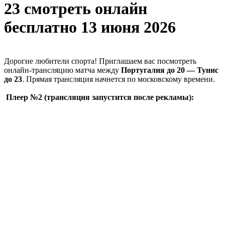
23 смотреть онлайн
бесплатно 13 июня 2026
Дорогие любители спорта! Приглашаем вас посмотреть
онлайн-трансляцию матча между
Португалия до 20 — Тунис
до 23
. Прямая трансляция начнется по московскому времени.
Плеер №2 (трансляция запустится после рекламы):