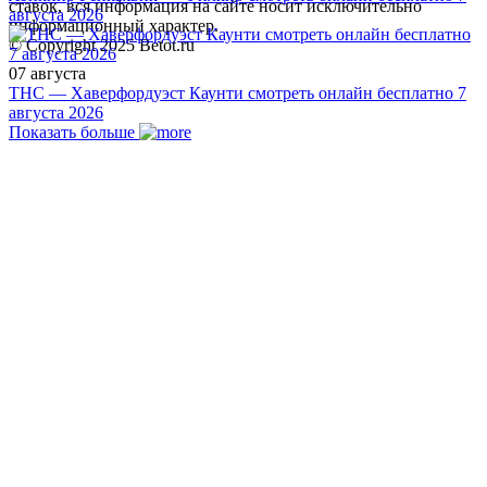
ставок, вся информация на сайте носит исключительно
августа 2026
информационный характер.
© Copyright 2025 Betot.ru
07 августа
ТНС — Хаверфордуэст Каунти смотреть онлайн бесплатно 7
августа 2026
Показать больше