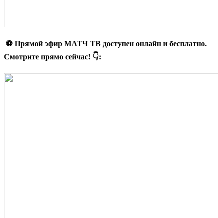
⚽️ Прямой эфир МАТЧ ТВ доступен онлайн и бесплатно.
Смотрите прямо сейчас! 👇: