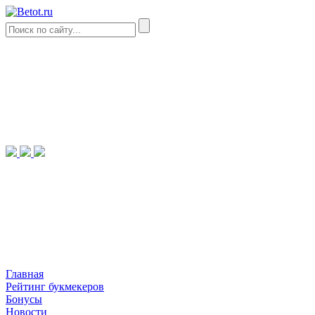
Главная
Рейтинг букмекеров
Бонусы
Новости