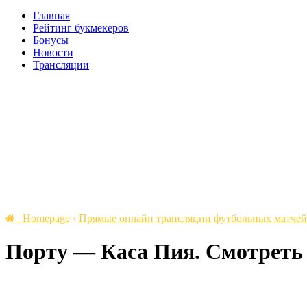
Главная
Рейтинг букмекеров
Бонусы
Новости
Трансляции
Homepage
›
Прямые онлайн трансляции футбольных матчей
Порту — Каса Пия. Смотреть 