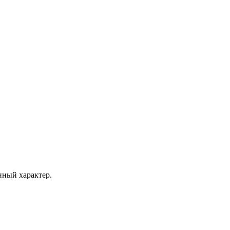
нный характер.