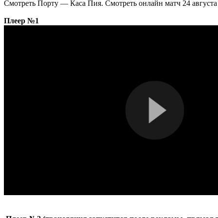
Смотреть Порту — Каса Пия. Смотреть онлайн матч 24 августа 
Плеер №1