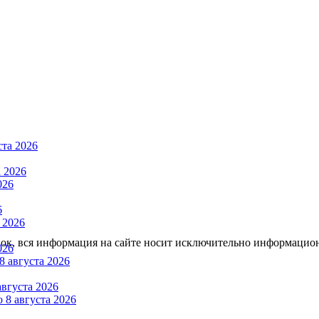
 2026
6
тавок, вся информация на сайте носит исключительно информацио
026
вгуста 2026