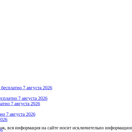
сплатно 7 августа 2026
о 7 августа 2026
тавок, вся информация на сайте носит исключительно информацио
26