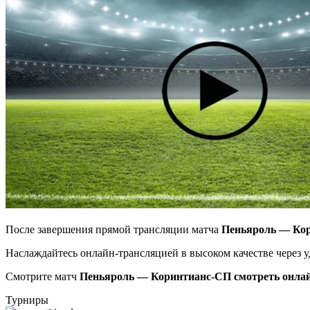
После завершения прямой трансляции матча
Пеньяроль — Ко
Наслаждайтесь онлайн-трансляцией в высоком качестве через 
Смотрите матч
Пеньяроль — Коринтианс-СП смотреть онлайн
Турниры