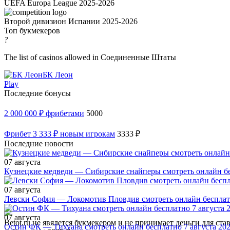
UEFA Europa League 2025-2026
Второй дивизион Испании 2025-2026
Топ букмекеров
?
The list of casinos allowed in Соединенные Штаты
БК Леон
Play
Последние бонусы
2 000 000 ₽ фрибетами
5000
Фрибет 3 333 ₽ новым игрокам
3333 ₽
Последние новости
07 августа
Кузнецкие медведи — Сибирские снайперы смотреть онлайн бе
07 августа
Левски София — Локомотив Пловдив смотреть онлайн бесплатн
07 августа
Betot.ru не явялется букмекером и не принимает деньги для с
Остин ФК — Тихуана смотреть онлайн бесплатно 7 августа 20