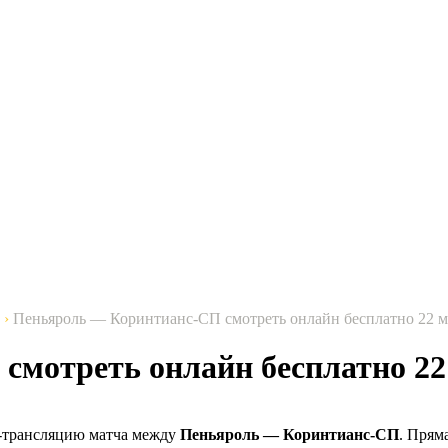
›
Пеньяроль — Коринтианс-СП смотреть онлайн бесплатно 22 м
мотреть онлайн бесплатно 22
н-трансляцию матча между
Пеньяроль — Коринтианс-СП
. Прям