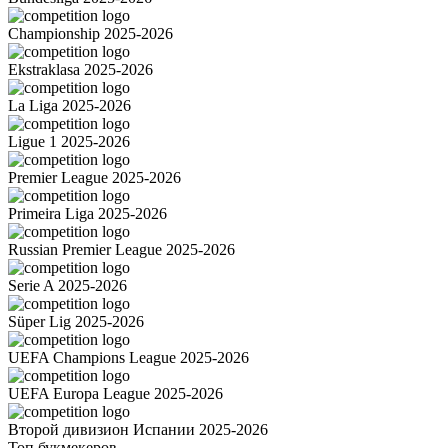
Championship 2025-2026
Ekstraklasa 2025-2026
La Liga 2025-2026
Ligue 1 2025-2026
Premier League 2025-2026
Primeira Liga 2025-2026
Russian Premier League 2025-2026
Serie A 2025-2026
Süper Lig 2025-2026
UEFA Champions League 2025-2026
UEFA Europa League 2025-2026
Второй дивизион Испании 2025-2026
Топ букмекеров