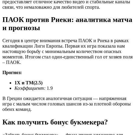
предоставляет отличное качество видео и стабильные каналы
связи, что немаловажно для любителей спорта.
ПАОК против Риеки: аналитика матча
и прогнозы
Cегодня в центре внимания встреча ПАОК и Риека в рамках
квалификации Лиги Европы. Первая их игра показала нам
настоящую борьбу с минимальным количеством опасных
моментов. Итогом стал один-единственный гол от хозяев поля
– ПАОК.
Прогноз:
1Х и ТМ(2.5)
Коэффициент:
1.9
В Греции ожидается аналогичная ситуация — напряженная
игра с малым числом головых шансов из-за плотной обороны
обеих команд.
Как получить бонус букмекера?
«Забрать бонус букмекера» — фраза звучит заманчиво для