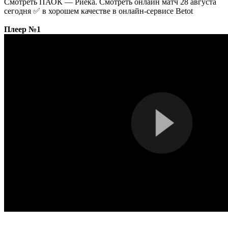
Смотреть ПАОК — Риека. Смотреть онлайн матч 28 августа
сегодня ✅ в хорошем качестве в онлайн-сервисе Betot
Плеер №1