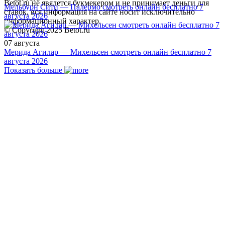
Betot.ru не явялется букмекером и не принимает деньги для
Мельбурн Сити — Палермо смотреть онлайн бесплатно 7
ставок, вся информация на сайте носит исключительно
августа 2026
информационный характер.
© Copyright 2025 Betot.ru
07 августа
Мерида Агилар — Михельсен смотреть онлайн бесплатно 7
августа 2026
Показать больше