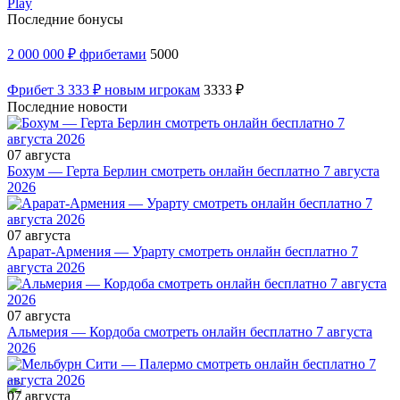
Play
Последние бонусы
2 000 000 ₽ фрибетами
5000
Фрибет 3 333 ₽ новым игрокам
3333 ₽
Последние новости
07 августа
Бохум — Герта Берлин смотреть онлайн бесплатно 7 августа
2026
07 августа
Арарат-Армения — Урарту смотреть онлайн бесплатно 7
августа 2026
07 августа
Альмерия — Кордоба смотреть онлайн бесплатно 7 августа
2026
07 августа