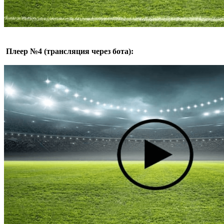
Плеер №4 (трансляция через бота):