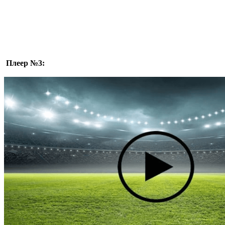
Плеер №3: