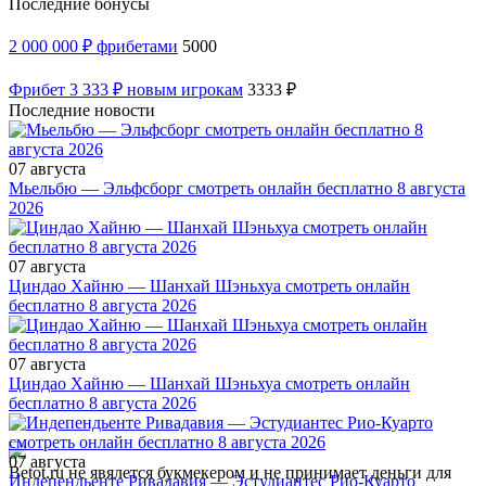
Последние бонусы
2 000 000 ₽ фрибетами
5000
Фрибет 3 333 ₽ новым игрокам
3333 ₽
Последние новости
07 августа
Мьельбю — Эльфсборг смотреть онлайн бесплатно 8 августа
2026
07 августа
Циндао Хайню — Шанхай Шэньхуа смотреть онлайн
бесплатно 8 августа 2026
07 августа
Циндао Хайню — Шанхай Шэньхуа смотреть онлайн
бесплатно 8 августа 2026
07 августа
Betot.ru не явялется букмекером и не принимает деньги для
Индепендьенте Ривадавия — Эстудиантес Рио-Куарто