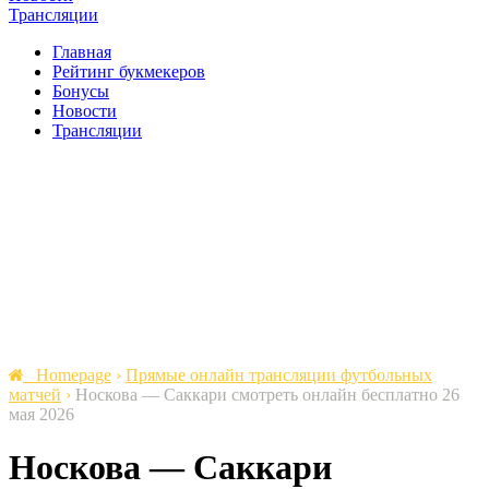
Трансляции
Главная
Рейтинг букмекеров
Бонусы
Новости
Трансляции
Homepage
›
Прямые онлайн трансляции футбольных
матчей
›
Носкова — Саккари смотреть онлайн бесплатно 26
мая 2026
Носкова — Саккари