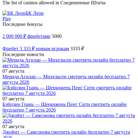
The list of casinos allowed in Соединенные Штаты
БК Леон
Play
Последние бонусы
2 000 000 ₽ фрибетами
5000
Фрибет 3 333 ₽ новым игрокам
3333 ₽
Последние новости
07 августа
Мерида Агилар — Михельсен смотреть онлайн бесплатно 7
августа 2026
07 августа
Бэйцзин Гоань — Шеньчжень Пенг Сити смотреть онлайн
бесплатно 7 августа 2026
07 августа
Джойнт — Самсонова смотреть онлайн бесплатно 7 августа
2026