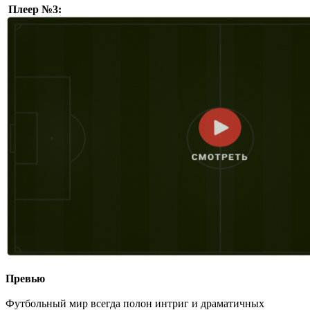
Плеер №3:
Превью
Футбольный мир всегда полон интриг и драматичных