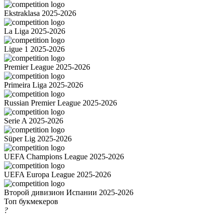
Ekstraklasa 2025-2026
La Liga 2025-2026
Ligue 1 2025-2026
Premier League 2025-2026
Primeira Liga 2025-2026
Russian Premier League 2025-2026
Serie A 2025-2026
Süper Lig 2025-2026
UEFA Champions League 2025-2026
UEFA Europa League 2025-2026
Второй дивизион Испании 2025-2026
Топ букмекеров
?