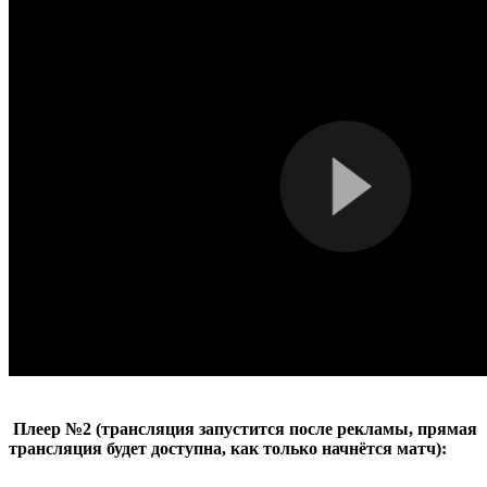
Плеер №2 (трансляция запустится после рекламы, прямая
трансляция будет доступна, как только начнётся матч):