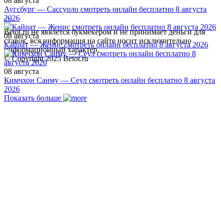
08 августа
Аугсбург — Сассуоло смотреть онлайн бесплатно 8 августа
2026
Betot.ru не явялется букмекером и не принимает деньги для
08 августа
ставок, вся информация на сайте носит исключительно
Кайрат — Женис смотреть онлайн бесплатно 8 августа 2026
информационный характер.
© Copyright 2025 Betot.ru
08 августа
Кимчхон Санму — Сеул смотреть онлайн бесплатно 8 августа
2026
Показать больше