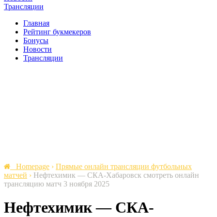
Трансляции
Главная
Рейтинг букмекеров
Бонусы
Новости
Трансляции
Homepage
›
Прямые онлайн трансляции футбольных
матчей
›
Нефтехимик — СКА-Хабаровск смотреть онлайн
трансляцию матч 3 ноября 2025
Нефтехимик — СКА-