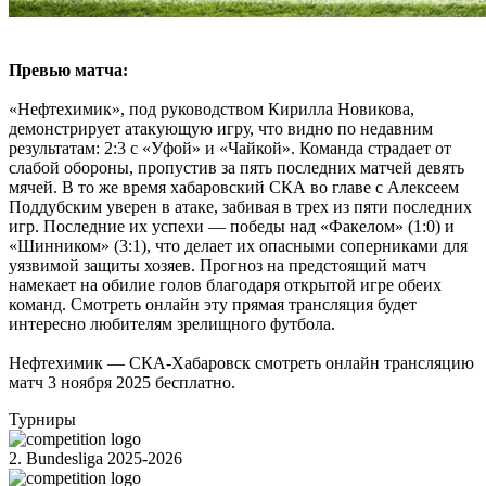
Превью матча:
«Нефтехимик», под руководством Кирилла Новикова,
демонстрирует атакующую игру, что видно по недавним
результатам: 2:3 с «Уфой» и «Чайкой». Команда страдает от
слабой обороны, пропустив за пять последних матчей девять
мячей. В то же время хабаровский СКА во главе с Алексеем
Поддубским уверен в атаке, забивая в трех из пяти последних
игр. Последние их успехи — победы над «Факелом» (1:0) и
«Шинником» (3:1), что делает их опасными соперниками для
уязвимой защиты хозяев. Прогноз на предстоящий матч
намекает на обилие голов благодаря открытой игре обеих
команд. Смотреть онлайн эту прямая трансляция будет
интересно любителям зрелищного футбола.
Нефтехимик — СКА-Хабаровск смотреть онлайн трансляцию
матч 3 ноября 2025 бесплатно.
Турниры
2. Bundesliga 2025-2026