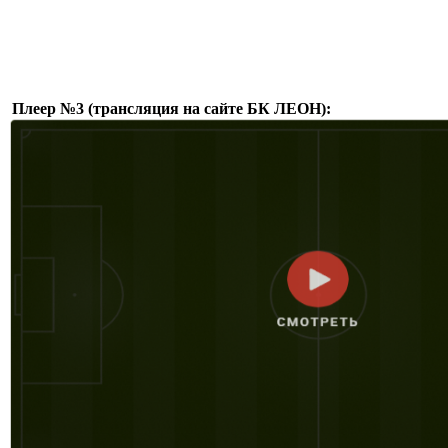
Плеер №3 (трансляция на сайте БК ЛЕОН):