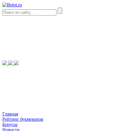
Главная
Рейтинг букмекеров
Бонусы
Новости