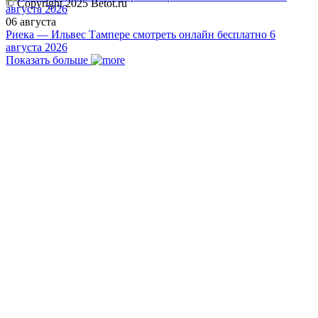
© Copyright 2025 Betot.ru
06 августа
Риека — Ильвес Тампере смотреть онлайн бесплатно 6
августа 2026
Показать больше