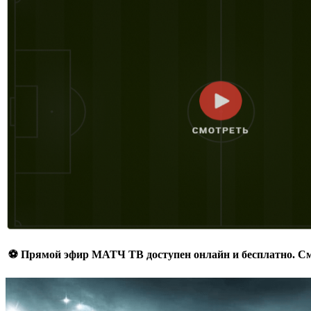
⚽️ Прямой эфир МАТЧ ТВ доступен онлайн и бесплатно. Смо