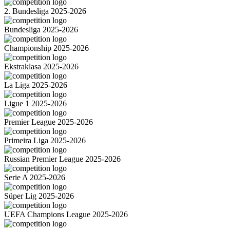
2. Bundesliga 2025-2026
Bundesliga 2025-2026
Championship 2025-2026
Ekstraklasa 2025-2026
La Liga 2025-2026
Ligue 1 2025-2026
Premier League 2025-2026
Primeira Liga 2025-2026
Russian Premier League 2025-2026
Serie A 2025-2026
Süper Lig 2025-2026
UEFA Champions League 2025-2026