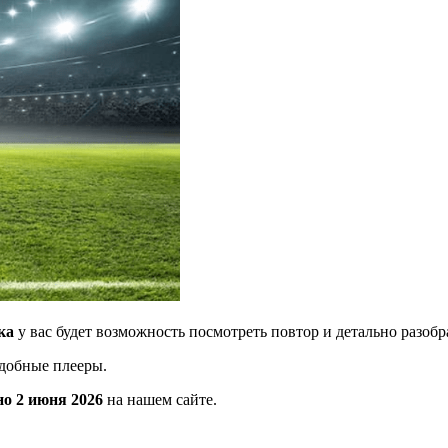
ка
у вас будет возможность посмотреть повтор и детально разобра
удобные плееры.
о 2 июня 2026
на нашем сайте.