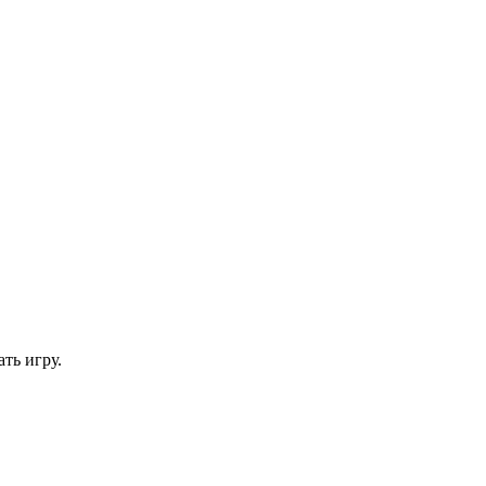
ть игру.