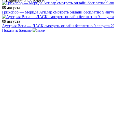
© Copyright 2025 Betot.ru
09 августа
Грикспор — Мерида Агилар смотреть онлайн бесплатно 9 авгус
09 августа
Аустрия Вена — ЛАСК смотреть онлайн бесплатно 9 августа 2
Показать больше