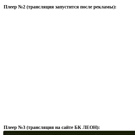
Плеер №2 (трансляция запустится после рекламы):
Плеер №3 (трансляция на сайте БК ЛЕОН):