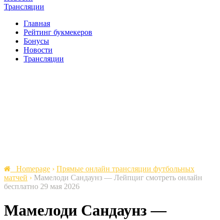
Трансляции
Главная
Рейтинг букмекеров
Бонусы
Новости
Трансляции
Homepage
›
Прямые онлайн трансляции футбольных
матчей
›
Мамелоди Сандаунз — Лейпциг смотреть онлайн
бесплатно 29 мая 2026
Мамелоди Сандаунз —