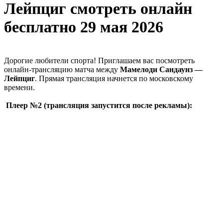
Лейпциг смотреть онлайн
бесплатно 29 мая 2026
Дорогие любители спорта! Приглашаем вас посмотреть
онлайн-трансляцию матча между
Мамелоди Сандаунз —
Лейпциг
. Прямая трансляция начнется по московскому
времени.
Плеер №2 (трансляция запустится после рекламы):