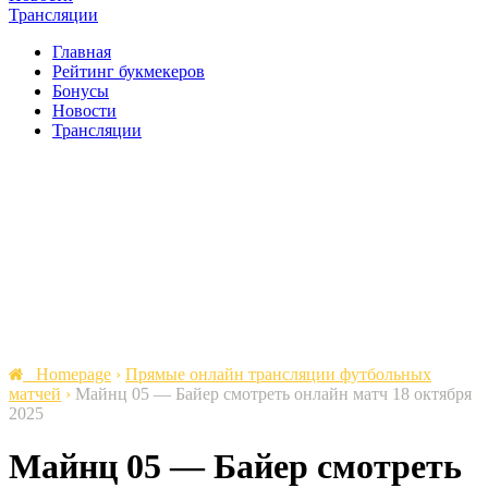
Трансляции
Главная
Рейтинг букмекеров
Бонусы
Новости
Трансляции
Homepage
›
Прямые онлайн трансляции футбольных
матчей
›
Майнц 05 — Байер cмотреть онлайн матч 18 октября
2025
Майнц 05 — Байер cмотреть