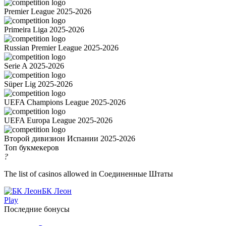
Premier League 2025-2026
Primeira Liga 2025-2026
Russian Premier League 2025-2026
Serie A 2025-2026
Süper Lig 2025-2026
UEFA Champions League 2025-2026
UEFA Europa League 2025-2026
Второй дивизион Испании 2025-2026
Топ букмекеров
?
The list of casinos allowed in Соединенные Штаты
БК Леон
Play
Последние бонусы