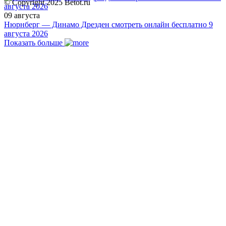
© Copyright 2025 Betot.ru
09 августа
Нюрнберг — Динамо Дрезден смотреть онлайн бесплатно 9
августа 2026
Показать больше