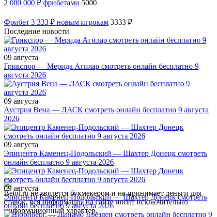
2 000 000 ₽ фрибетами
5000
Фрибет 3 333 ₽ новым игрокам
3333 ₽
Последние новости
09 августа
Грикспор — Мерида Агилар смотреть онлайн бесплатно 9
августа 2026
09 августа
Аустрия Вена — ЛАСК смотреть онлайн бесплатно 9 августа
2026
09 августа
Эпицентр Каменец-Подольский — Шахтер Донецк смотреть
онлайн бесплатно 9 августа 2026
09 августа
Betot.ru не явялется букмекером и не принимает деньги для
Эпицентр Каменец-Подольский — Шахтер Донецк смотреть
ставок, вся информация на сайте носит исключительно
онлайн бесплатно 9 августа 2026
информационный характер.