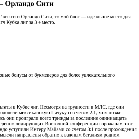
 – Орландо Сити
лэкси и Орландо Сити, то мой блог — идеальное место для
тч Кубка лиг за 3-е место.
лезные бонусы от букмекеров для более увлекательного
таты в Кубке лиг. Несмотря на трудности в МЛС, где они
одолели мексиканскую Пачуку со счетом 2:1, хотя позже
есь они проиграли всего трижды за последние одиннадцать
 уверенно лидирующих Восточной конференции горожанам этот
андо уступили Интеру Майами со счетом 3:1 после прохождения
ь мысли направлены обратно к важным баталиям родном