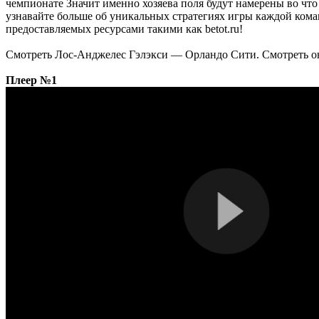
чемпионате Значит именно хозяева поля будут намерены во что
узнавайте больше об уникальных стратегиях игры каждой кома
предоставляемых ресурсами такими как betot.ru!
Смотреть Лос-Анджелес Гэлэкси — Орландо Сити. Смотреть онл
Плеер №1