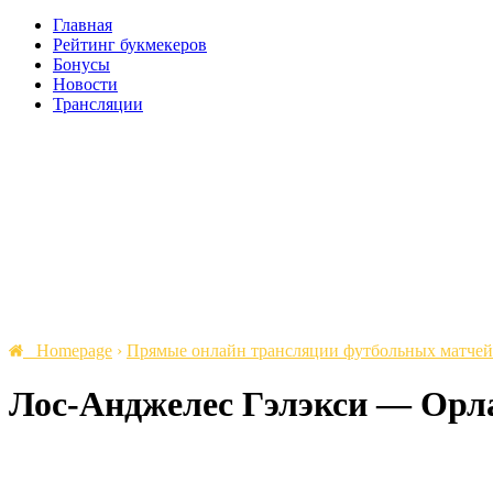
Главная
Рейтинг букмекеров
Бонусы
Новости
Трансляции
Homepage
›
Прямые онлайн трансляции футбольных матчей
Лос-Анджелес Гэлэкси — Орла