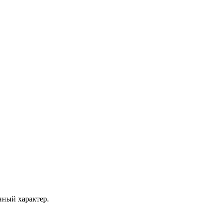
нный характер.