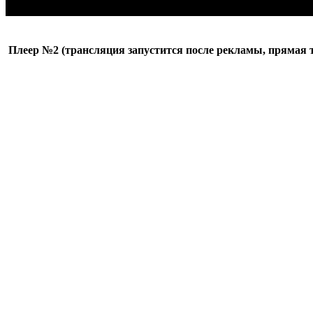
Плеер №2 (трансляция запустится после рекламы, прямая тр