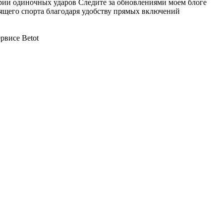
серии одиночных ударов Следите за обновлениями моем блоге
ящего спорта благодаря удобству прямых включений
рвисе Betot