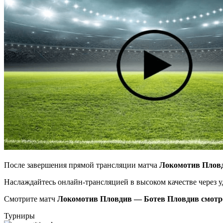
После завершения прямой трансляции матча
Локомотив Плов
Наслаждайтесь онлайн-трансляцией в высоком качестве через 
Смотрите матч
Локомотив Пловдив — Ботев Пловдив смотрет
Турниры