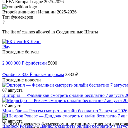
UEFA Europa League 2025-2026
Второй дивизион Испании 2025-2026
Топ букмекеров
?
The list of casinos allowed in Соединенные Штаты
БК Леон
Play
Последние бонусы
2 000 000 ₽ фрибетами
5000
Фрибет 3 333 ₽ новым игрокам
3333 ₽
Последние новости
07 августа
Эшторил — Фамаликан смотреть онлайн бесплатно 7 августа 2
07 августа
Мидлсбро — Рексем смотреть онлайн бесплатно 7 августа 2026
07 августа
Betot.ru не явялется букмекером и не принимает деньги для с
Шемрок Роверс — Дандолк смотреть онлайн бесплатно 7 авгус