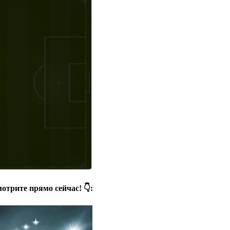
трите прямо сейчас! 👇: