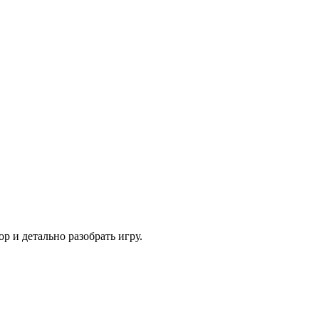
р и детально разобрать игру.