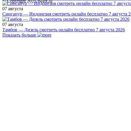
© Copyright 2025 Betot.ru
07 августа
Сингапур — Индонезия смотреть онлайн бесплатно 7 августа 
07 августа
Тамбов — Дизель смотреть онлайн бесплатно 7 августа 2026
Показать больше