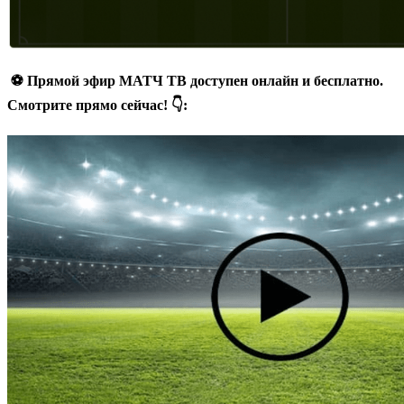
⚽️ Прямой эфир МАТЧ ТВ доступен онлайн и бесплатно.
Смотрите прямо сейчас! 👇: