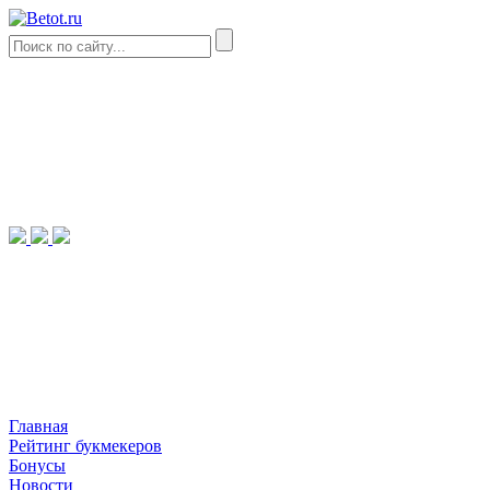
Главная
Рейтинг букмекеров
Бонусы
Новости