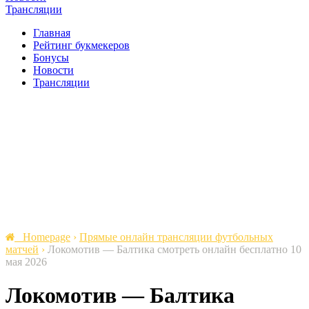
Трансляции
Главная
Рейтинг букмекеров
Бонусы
Новости
Трансляции
Homepage
›
Прямые онлайн трансляции футбольных
матчей
›
Локомотив — Балтика смотреть онлайн бесплатно 10
мая 2026
Локомотив — Балтика