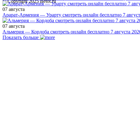
© Copyright 2025 Betot.ru
07 августа
Арарат-Армения — Урарту смотреть онлайн бесплатно 7 август
07 августа
Альмерия — Кордоба смотреть онлайн бесплатно 7 августа 202
Показать больше