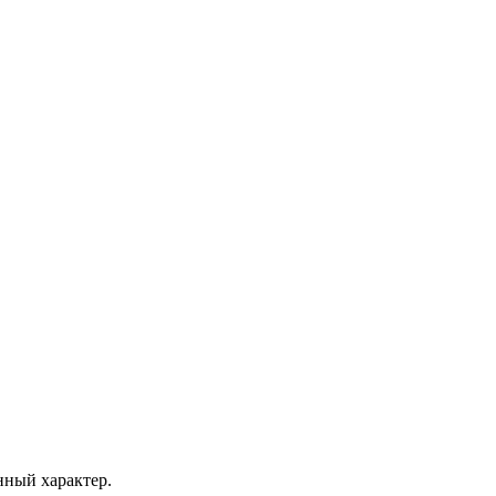
нный характер.