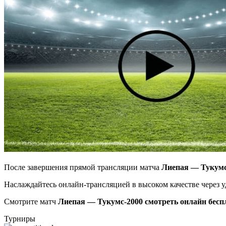
После завершения прямой трансляции матча
Лиепая — Тукумс
Наслаждайтесь онлайн-трансляцией в высоком качестве через 
Смотрите матч
Лиепая — Тукумс-2000 смотреть онлайн беспл
Турниры