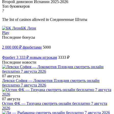
Второй дивизион Испании 2025-2026
Топ букмекеров
?
The list of casinos allowed in Соединенные Штаты
БК Леон
Play
Последние бонусы
2 000 000 ₽ фрибетами
5000
Фрибет 3 333 ₽ новым игрокам
3333 ₽
Последние новости
07 августа
Левски София — Локомотив Пловдив смотреть онлайн
бесплатно 7 августа 2026
07 августа
Остин ФК — Тихуана смотреть онлайн бесплатно 7 августа
2026