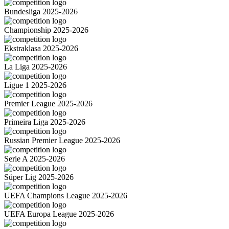
Bundesliga 2025-2026
Championship 2025-2026
Ekstraklasa 2025-2026
La Liga 2025-2026
Ligue 1 2025-2026
Premier League 2025-2026
Primeira Liga 2025-2026
Russian Premier League 2025-2026
Serie A 2025-2026
Süper Lig 2025-2026
UEFA Champions League 2025-2026
UEFA Europa League 2025-2026