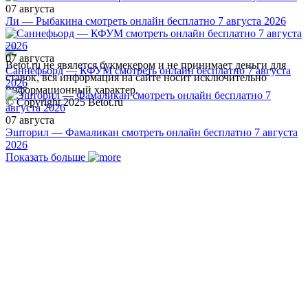
07 августа
Ли — Рыбакина смотреть онлайн бесплатно 7 августа 2026
07 августа
Betot.ru не явялется букмекером и не принимает деньги для
Саннефьорд — КФУМ смотреть онлайн бесплатно 7 августа
ставок, вся информация на сайте носит исключительно
2026
информационный характер.
© Copyright 2025 Betot.ru
07 августа
Эшторил — Фамаликан смотреть онлайн бесплатно 7 августа
2026
Показать больше