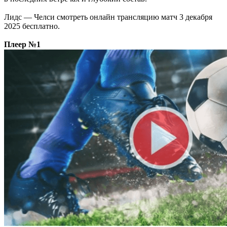
Лидс — Челси смотреть онлайн трансляцию матч 3 декабря
2025 бесплатно.
Плеер №1