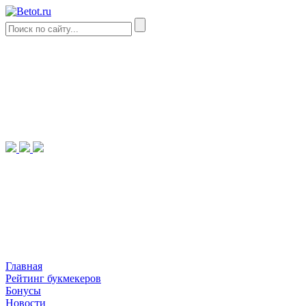
Главная
Рейтинг букмекеров
Бонусы
Новости