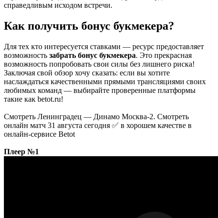
справедливым исходом встречи.
Как получить бонус букмекера?
Для тех кто интересуется ставками — ресурс предоставляет
возможность
забрать бонус букмекера
. Это прекрасная
возможность попробовать свои силы без лишнего риска!
Заключая свой обзор хочу сказать: если вы хотите
наслаждаться качественными прямыми трансляциями своих
любимых команд — выбирайте проверенные платформы
такие как betot.ru!
Смотреть Ленинградец — Динамо Москва-2. Смотреть
онлайн матч 31 августа сегодня ✅ в хорошем качестве в
онлайн-сервисе Betot
Плеер №1