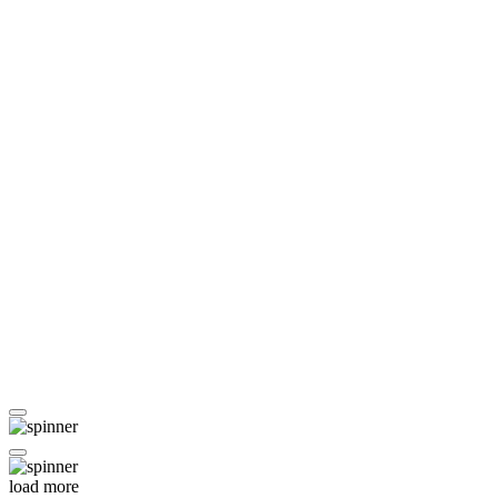
load more