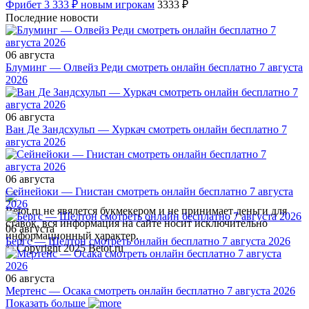
Фрибет 3 333 ₽ новым игрокам
3333 ₽
Последние новости
06 августа
Блуминг — Олвейз Реди смотреть онлайн бесплатно 7 августа
2026
06 августа
Ван Де Зандсхульп — Хуркач смотреть онлайн бесплатно 7
августа 2026
06 августа
Сейнейоки — Гнистан смотреть онлайн бесплатно 7 августа
2026
Betot.ru не явялется букмекером и не принимает деньги для
ставок, вся информация на сайте носит исключительно
06 августа
информационный характер.
Бергс — Шелтон смотреть онлайн бесплатно 7 августа 2026
© Copyright 2025 Betot.ru
06 августа
Мертенс — Осака смотреть онлайн бесплатно 7 августа 2026
Показать больше