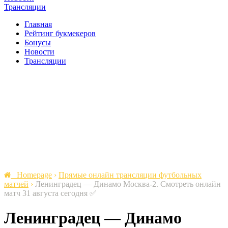
Трансляции
Главная
Рейтинг букмекеров
Бонусы
Новости
Трансляции
Homepage
›
Прямые онлайн трансляции футбольных
матчей
›
Ленинградец — Динамо Москва-2. Смотреть онлайн
матч 31 августа сегодня ✅
Ленинградец — Динамо