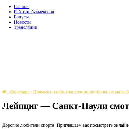
Главная
Рейтинг букмекеров
Бонусы
Новости
Трансляции
Homepage
›
Прямые онлайн трансляции футбольных матчей
Лейпциг — Санкт-Паули смотр
Дорогие любители спорта! Приглашаем вас посмотреть онлай