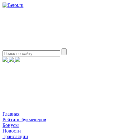
Главная
Рейтинг букмекеров
Бонусы
Новости
Трансляции