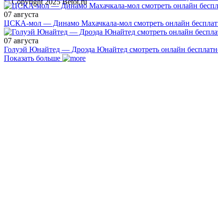
© Copyright 2025 Betot.ru
07 августа
ЦСКА-мол — Динамо Махачкала-мол смотреть онлайн бесплатн
07 августа
Голуэй Юнайтед — Дроэда Юнайтед смотреть онлайн бесплатно
Показать больше