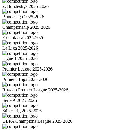
2. Bundesliga 2025-2026
Bundesliga 2025-2026
Championship 2025-2026
Ekstraklasa 2025-2026
La Liga 2025-2026
Ligue 1 2025-2026
Premier League 2025-2026
Primeira Liga 2025-2026
Russian Premier League 2025-2026
Serie A 2025-2026
Süper Lig 2025-2026
UEFA Champions League 2025-2026