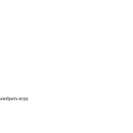
азобрать игру.