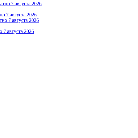
о 7 августа 2026
 7 августа 2026