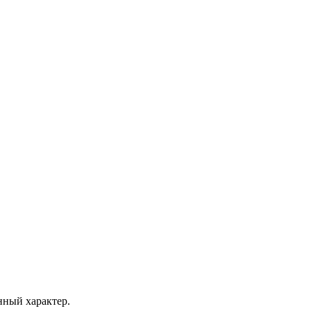
нный характер.