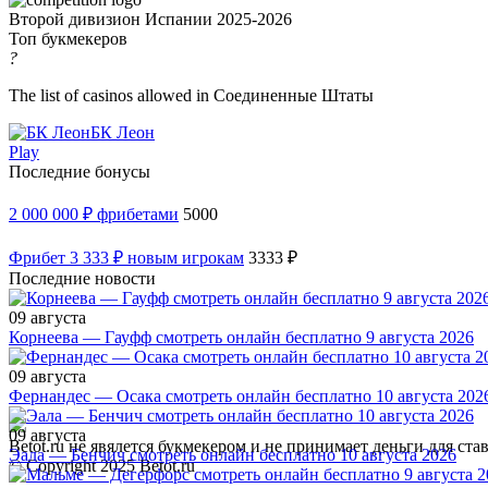
Второй дивизион Испании 2025-2026
Топ букмекеров
?
The list of casinos allowed in Соединенные Штаты
БК Леон
Play
Последние бонусы
2 000 000 ₽ фрибетами
5000
Фрибет 3 333 ₽ новым игрокам
3333 ₽
Последние новости
09 августа
Корнеева — Гауфф смотреть онлайн бесплатно 9 августа 2026
09 августа
Фернандес — Осака смотреть онлайн бесплатно 10 августа 202
09 августа
Betot.ru не явялется букмекером и не принимает деньги для с
Эала — Бенчич смотреть онлайн бесплатно 10 августа 2026
© Copyright 2025 Betot.ru