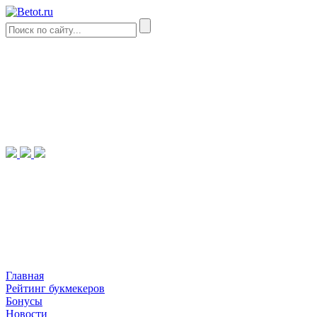
Главная
Рейтинг букмекеров
Бонусы
Новости