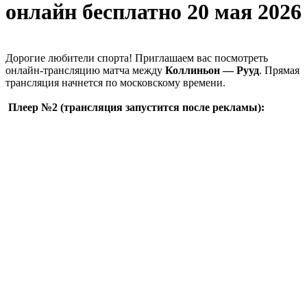
онлайн бесплатно 20 мая 2026
Дорогие любители спорта! Приглашаем вас посмотреть
онлайн-трансляцию матча между
Коллиньон — Рууд
. Прямая
трансляция начнется по московскому времени.
Плеер №2 (трансляция запустится после рекламы):