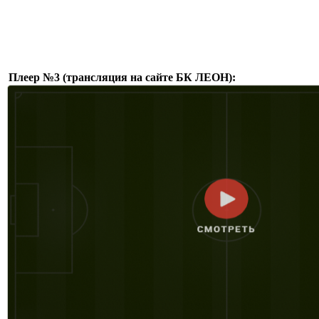
Плеер №3 (трансляция на сайте БК ЛЕОН):