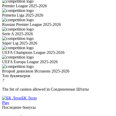
Premier League 2025-2026
Primeira Liga 2025-2026
Russian Premier League 2025-2026
Serie A 2025-2026
Süper Lig 2025-2026
UEFA Champions League 2025-2026
UEFA Europa League 2025-2026
Второй дивизион Испании 2025-2026
Топ букмекеров
?
The list of casinos allowed in Соединенные Штаты
БК Леон
Play
Последние бонусы