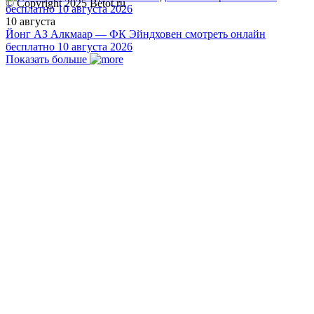
© Copyright 2025 Betot.ru
10 августа
Йонг АЗ Алкмаар — ФК Эйндховен смотреть онлайн
бесплатно 10 августа 2026
Показать больше