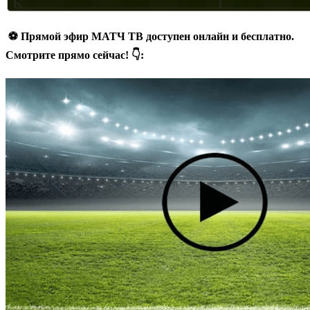
⚽️ Прямой эфир МАТЧ ТВ доступен онлайн и бесплатно.
Смотрите прямо сейчас! 👇: