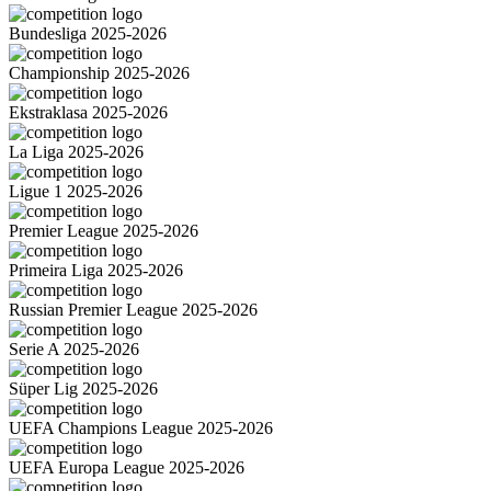
Bundesliga 2025-2026
Championship 2025-2026
Ekstraklasa 2025-2026
La Liga 2025-2026
Ligue 1 2025-2026
Premier League 2025-2026
Primeira Liga 2025-2026
Russian Premier League 2025-2026
Serie A 2025-2026
Süper Lig 2025-2026
UEFA Champions League 2025-2026
UEFA Europa League 2025-2026