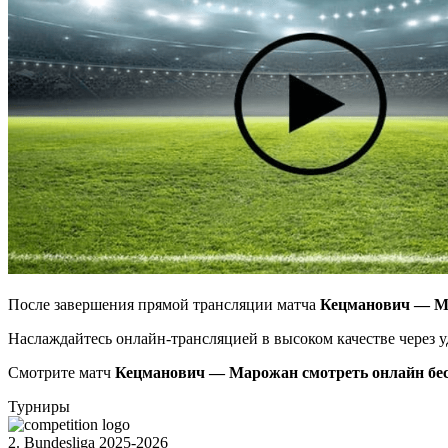
После завершения прямой трансляции матча
Кецманович — 
Наслаждайтесь онлайн-трансляцией в высоком качестве через 
Смотрите матч
Кецманович — Марожан смотреть онлайн бес
Турниры
2. Bundesliga 2025-2026