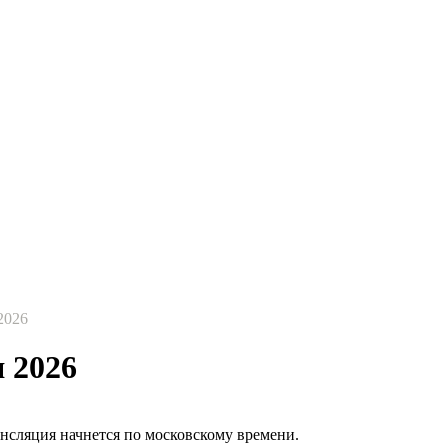
2026
 2026
ансляция начнется по московскому времени.