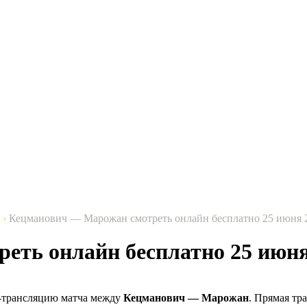
›
Кецманович — Марожан смотреть онлайн бесплатно 25 июня 
еть онлайн бесплатно 25 июня
н-трансляцию матча между
Кецманович — Марожан
. Прямая тр