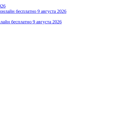
026
айн бесплатно 9 августа 2026