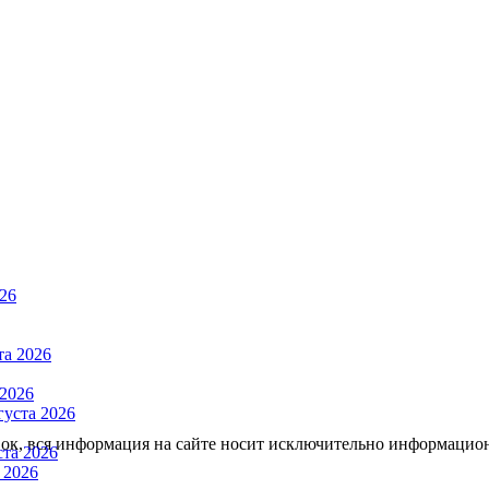
 2026
тавок, вся информация на сайте носит исключительно информацио
та 2026