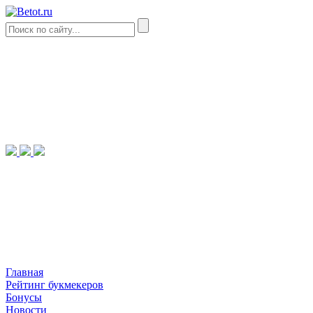
Главная
Рейтинг букмекеров
Бонусы
Новости