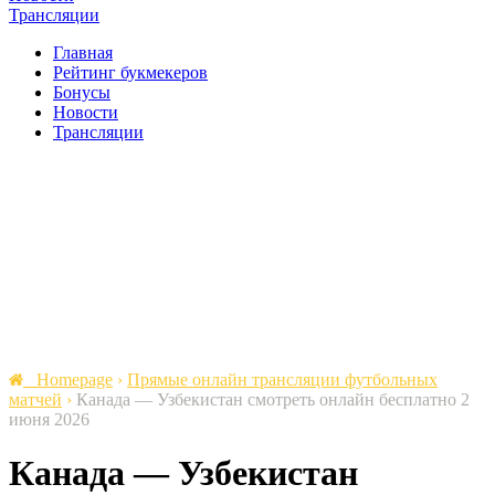
Трансляции
Главная
Рейтинг букмекеров
Бонусы
Новости
Трансляции
Homepage
›
Прямые онлайн трансляции футбольных
матчей
›
Канада — Узбекистан смотреть онлайн бесплатно 2
июня 2026
Канада — Узбекистан