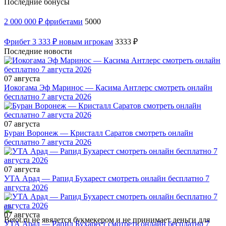
Последние бонусы
2 000 000 ₽ фрибетами
5000
Фрибет 3 333 ₽ новым игрокам
3333 ₽
Последние новости
07 августа
Иокогама Эф Маринос — Касима Антлерс смотреть онлайн
бесплатно 7 августа 2026
07 августа
Буран Воронеж — Кристалл Саратов смотреть онлайн
бесплатно 7 августа 2026
07 августа
УТА Арад — Рапид Бухарест смотреть онлайн бесплатно 7
августа 2026
07 августа
Betot.ru не явялется букмекером и не принимает деньги для
УТА Арад — Рапид Бухарест смотреть онлайн бесплатно 7