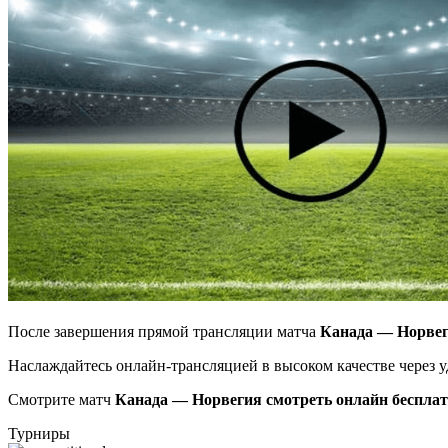
После завершения прямой трансляции матча
Канада — Норве
Наслаждайтесь онлайн-трансляцией в высоком качестве через 
Смотрите матч
Канада — Норвегия смотреть онлайн бесплат
Турниры