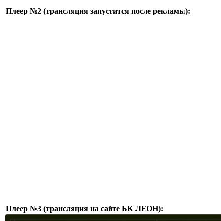
Плеер №2 (трансляция запустится после рекламы):
Плеер №3 (трансляция на сайте БК ЛЕОН):