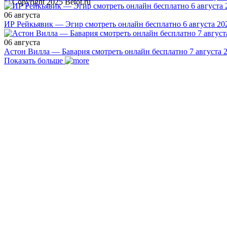
© Copyright 2025 Betot.ru
06 августа
ИР Рейкьявик — Эгир смотреть онлайн бесплатно 6 августа 20
06 августа
Астон Вилла — Бавария смотреть онлайн бесплатно 7 августа 
Показать больше