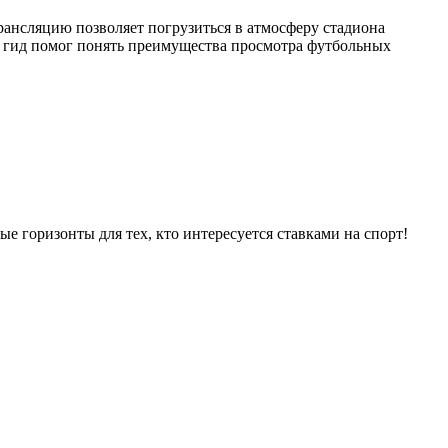
ансляцию позволяет погрузиться в атмосферу стадиона
ой гид помог понять преимущества просмотра футбольных
 горизонты для тех, кто интересуется ставками на спорт!