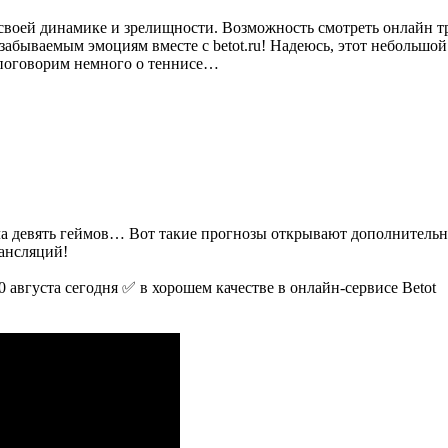
воей динамике и зрелищности. Возможность смотреть онлайн тр
езабываемым эмоциям вместе с betot.ru! Надеюсь, этот небольш
 поговорим немного о теннисе…
а девять геймов… Вот такие прогнозы открывают дополнительные
ансляций!
 августа сегодня ✅ в хорошем качестве в онлайн-сервисе Betot