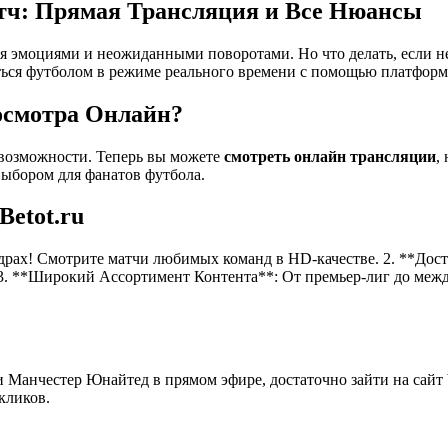
ч: Прямая Трансляция и Все Нюансы
я эмоциями и неожиданными поворотами. Но что делать, если н
аться футболом в режиме реального времени с помощью платформы
осмотра Онлайн?
возможности. Теперь вы можете
смотреть онлайн трансляции
,
выбором для фанатов футбола.
etot.ru
драх! Смотрите матчи любимых команд в HD-качестве. 2. **Дост
. 3. **Широкий Ассортимент Контента**: От премьер-лиг до ме
и Манчестер Юнайтед в прямом эфире, достаточно зайти на сайт 
кликов.