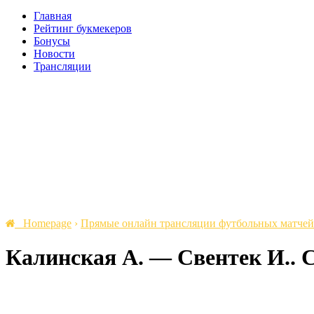
Главная
Рейтинг букмекеров
Бонусы
Новости
Трансляции
Homepage
›
Прямые онлайн трансляции футбольных матчей
Калинская А. — Свентек И.. С