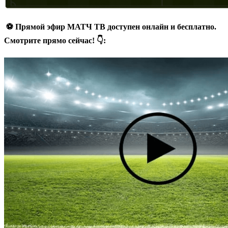
⚽️ Прямой эфир МАТЧ ТВ доступен онлайн и бесплатно.
Смотрите прямо сейчас! 👇: