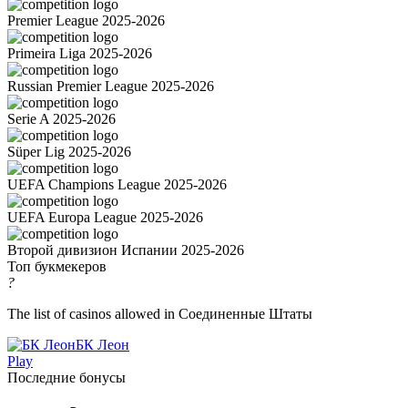
Premier League 2025-2026
Primeira Liga 2025-2026
Russian Premier League 2025-2026
Serie A 2025-2026
Süper Lig 2025-2026
UEFA Champions League 2025-2026
UEFA Europa League 2025-2026
Второй дивизион Испании 2025-2026
Топ букмекеров
?
The list of casinos allowed in Соединенные Штаты
БК Леон
Play
Последние бонусы