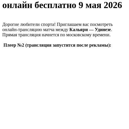
онлайн бесплатно 9 мая 2026
Дорогие любители спорта! Приглашаем вас посмотреть
онлайн-трансляцию матча между
Кальяри — Удинезе
.
Прямая трансляция начнется по московскому времени.
Плеер №2 (трансляция запустится после рекламы):