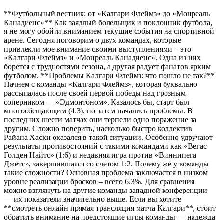
**Футбольный вестник: от «Калгари Флеймз» до «Монреаль
Канадиенс»** Как заядлый болельщик и поклонник футбола,
я не могу обойти вниманием текущие события на спортивной
арене. Сегодня поговорим о двух командах, которые
привлекли мое внимание своими выступлениями – это
«Калгари Флеймз» и «Монреаль Канадиенс». Одна из них
борется с трудностями сезона, а другая радует фанатов ярким
футболом. **Проблемы Калгари Флеймз: что пошло не так?**
Начнем с команды «Калгари Флеймз», которая буквально
рассыпалась после своей первой победы над грозным
соперником — «Эдмонтоном». Казалось бы, старт был
многообещающим (4:3), но затем начались проблемы. В
последних шести матчах они терпели одно поражение за
другим. Сложно поверить, насколько быстро коллектив
Райана Хаски оказался в такой ситуации. Особенно удручают
результаты противостояний с такими командами как «Вегас
Голден Найтс» (1:6) и недавняя игра против «Виннипега
Джетс», завершившаяся со счетом 1:2. Почему же у команды
такие сложности? Основная проблема заключается в низком
уровне реализации бросков – всего 6.3%. Для сравнения
можно взглянуть на другие команды западной конференции
— их показатели значительно выше. Если вы хотите
**смотреть онлайн прямая трансляция матча Калгари**, стоит
обратить внимание на предстоящие игры команды — надежда