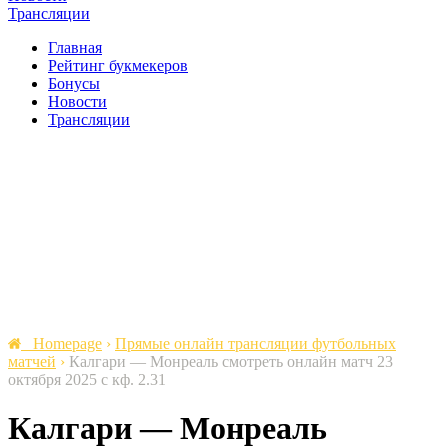
Трансляции
Главная
Рейтинг букмекеров
Бонусы
Новости
Трансляции
Homepage
›
Прямые онлайн трансляции футбольных
матчей
›
Калгари — Монреаль cмотреть онлайн матч 23
октября 2025 с кф. 2.31
Калгари — Монреаль