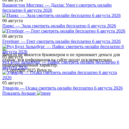
Вашингтон Мистикс — Даллас Уингз смотреть онлайн
бесплатно 6 августа 2026
06 августа
Паркс — Эала смотреть онлайн бесплатно 6 августа 2026
06 августа
Гетеборг — Гент смотреть онлайн бесплатно 6 августа 2026
Betot.ru не явялется букмекером и не принимает деньги для
05 августа
ставок, вся информация на сайте носит исключительно
Ред Булл Зальцбург — Пафос смотреть онлайн бесплатно 6
информационный характер.
августа 2026
© Copyright 2025 Betot.ru
05 августа
Удварди — Осака смотреть онлайн бесплатно 6 августа 2026
Показать больше