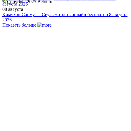
© Copyright 2025 Betot.ru
08 августа
Кимчхон Санму — Сеул смотреть онлайн бесплатно 8 августа
2026
Показать больше