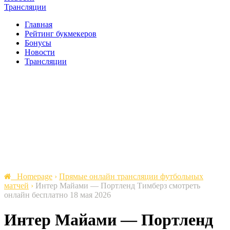
Трансляции
Главная
Рейтинг букмекеров
Бонусы
Новости
Трансляции
Homepage
›
Прямые онлайн трансляции футбольных
матчей
›
Интер Майами — Портленд Тимберз смотреть
онлайн бесплатно 18 мая 2026
Интер Майами — Портленд