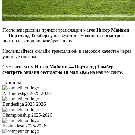
После завершения прямой трансляции матча
Интер Майами
— Портленд Тимберз
у вас будет возможность посмотреть
повтор и детально разобрать игру.
Наслаждайтесь онлайн-трансляцией в высоком качестве через
удобные плееры.
Смотрите матч
Интер Майами — Портленд Тимберз
смотреть онлайн бесплатно 18 мая 2026
на нашем сайте.
Турниры
2. Bundesliga 2025-2026
Bundesliga 2025-2026
Championship 2025-2026
Ekstraklasa 2025-2026