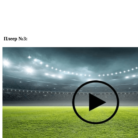
Плеер №3: