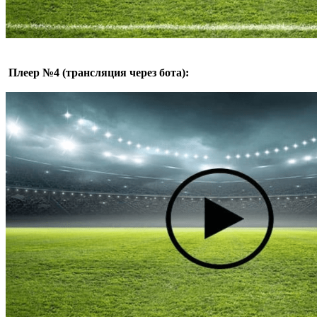
Плеер №4 (трансляция через бота):