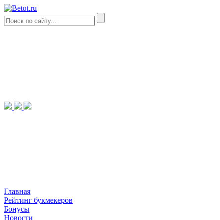
Главная
Рейтинг букмекеров
Бонусы
Новости