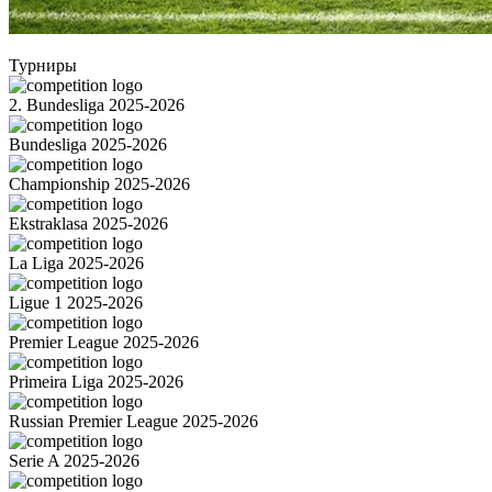
Турниры
2. Bundesliga 2025-2026
Bundesliga 2025-2026
Championship 2025-2026
Ekstraklasa 2025-2026
La Liga 2025-2026
Ligue 1 2025-2026
Premier League 2025-2026
Primeira Liga 2025-2026
Russian Premier League 2025-2026
Serie A 2025-2026