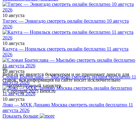
10 августа
Тигрес — Энвигадо смотреть онлайн бесплатно 10 августа
2026
10 августа
Калуга — Норильск смотреть онлайн бесплатно 11 августа
2026
10 августа
Betot.ru не явялется букмекером и не принимает деньги для
Слован Братислава — Мьельбю смотреть онлайн бесплатно 11
ставок, вся информация на сайте носит исключительно
августа 2026
информационный характер.
© Copyright 2025 Betot.ru
10 августа
Локо — МХК Динамо Москва смотреть онлайн бесплатно 11
августа 2026
Показать больше