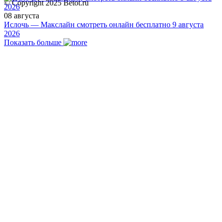
© Copyright 2025 Betot.ru
08 августа
Ислочь — Макслайн смотреть онлайн бесплатно 9 августа
2026
Показать больше