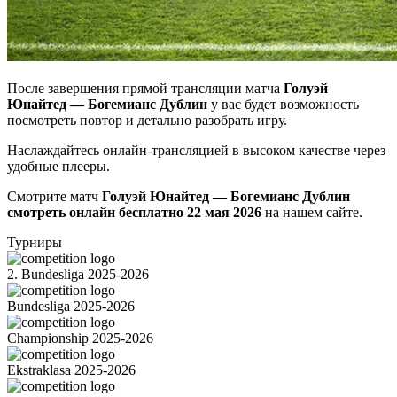
После завершения прямой трансляции матча
Голуэй
Юнайтед — Богемианс Дублин
у вас будет возможность
посмотреть повтор и детально разобрать игру.
Наслаждайтесь онлайн-трансляцией в высоком качестве через
удобные плееры.
Смотрите матч
Голуэй Юнайтед — Богемианс Дублин
смотреть онлайн бесплатно 22 мая 2026
на нашем сайте.
Турниры
2. Bundesliga 2025-2026
Bundesliga 2025-2026
Championship 2025-2026
Ekstraklasa 2025-2026