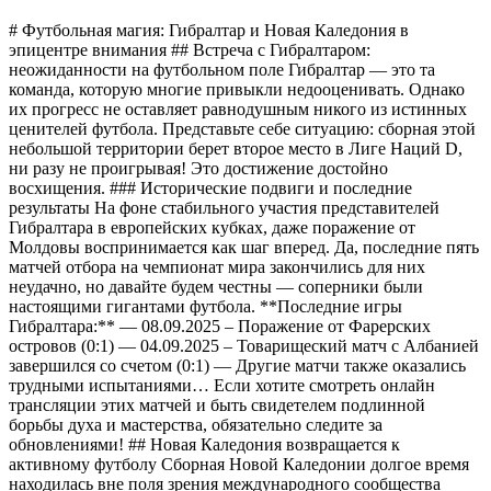
# Футбольная магия: Гибралтар и Новая Каледония в
эпицентре внимания ## Встреча с Гибралтаром:
неожиданности на футбольном поле Гибралтар — это та
команда, которую многие привыкли недооценивать. Однако
их прогресс не оставляет равнодушным никого из истинных
ценителей футбола. Представьте себе ситуацию: сборная этой
небольшой территории берет второе место в Лиге Наций D,
ни разу не проигрывая! Это достижение достойно
восхищения. ### Исторические подвиги и последние
результаты На фоне стабильного участия представителей
Гибралтара в европейских кубках, даже поражение от
Молдовы воспринимается как шаг вперед. Да, последние пять
матчей отбора на чемпионат мира закончились для них
неудачно, но давайте будем честны — соперники были
настоящими гигантами футбола. **Последние игры
Гибралтара:** — 08.09.2025 – Поражение от Фарерских
островов (0:1) — 04.09.2025 – Товарищеский матч с Албанией
завершился со счетом (0:1) — Другие матчи также оказались
трудными испытаниями… Если хотите смотреть онлайн
трансляции этих матчей и быть свидетелем подлинной
борьбы духа и мастерства, обязательно следите за
обновлениями! ## Новая Каледония возвращается к
активному футболу Сборная Новой Каледонии долгое время
находилась вне поля зрения международного сообщества