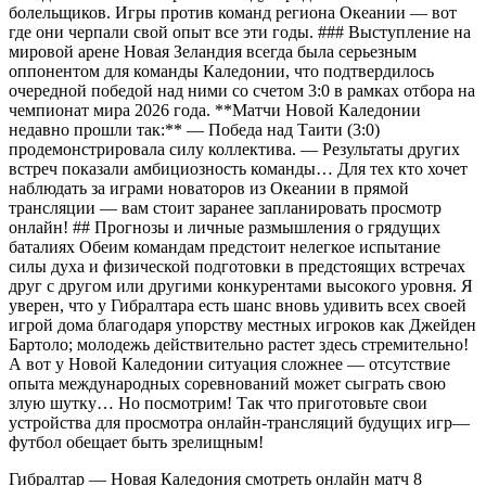
болельщиков. Игры против команд региона Океании — вот
где они черпали свой опыт все эти годы. ### Выступление на
мировой арене Новая Зеландия всегда была серьезным
оппонентом для команды Каледонии, что подтвердилось
очередной победой над ними со счетом 3:0 в рамках отбора на
чемпионат мира 2026 года. **Матчи Новой Каледонии
недавно прошли так:** — Победа над Таити (3:0)
продемонстрировала силу коллектива. — Результаты других
встреч показали амбициозность команды… Для тех кто хочет
наблюдать за играми новаторов из Океании в прямой
трансляции — вам стоит заранее запланировать просмотр
онлайн! ## Прогнозы и личные размышления о грядущих
баталиях Обеим командам предстоит нелегкое испытание
силы духа и физической подготовки в предстоящих встречах
друг с другом или другими конкурентами высокого уровня. Я
уверен, что у Гибралтара есть шанс вновь удивить всех своей
игрой дома благодаря упорству местных игроков как Джейден
Бартоло; молодежь действительно растет здесь стремительно!
А вот у Новой Каледонии ситуация сложнее — отсутствие
опыта международных соревнований может сыграть свою
злую шутку… Но посмотрим! Так что приготовьте свои
устройства для просмотра онлайн-трансляций будущих игр—
футбол обещает быть зрелищным!
Гибралтар — Новая Каледония cмотреть онлайн матч 8