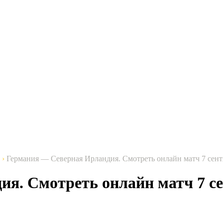
›
Германия — Северная Ирландия. Смотреть онлайн матч 7 сент
я. Смотреть онлайн матч 7 се