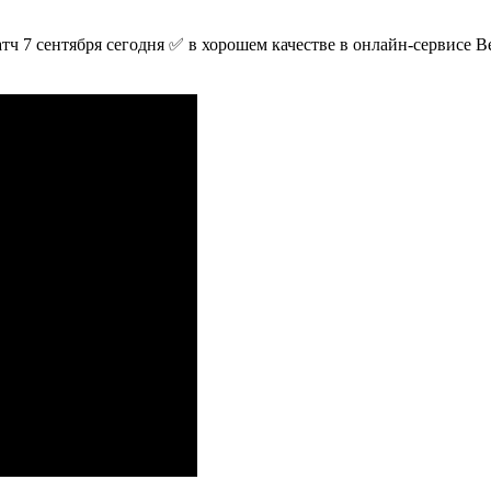
 7 сентября сегодня ✅ в хорошем качестве в онлайн-сервисе Be