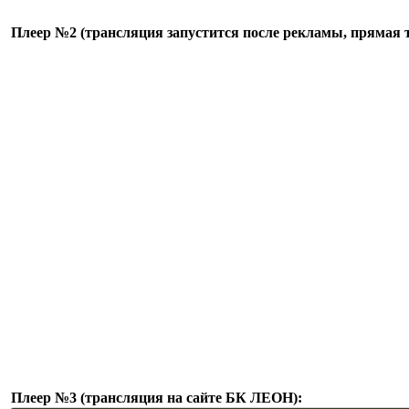
Плеер №2 (трансляция запустится после рекламы, прямая тр
Плеер №3 (трансляция на сайте БК ЛЕОН):