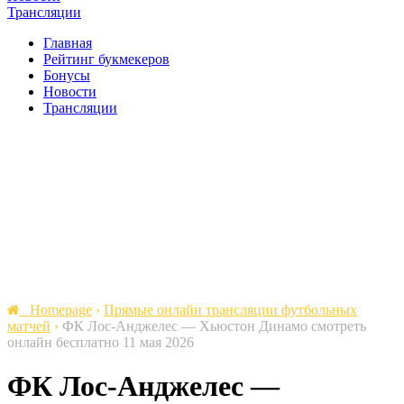
Трансляции
Главная
Рейтинг букмекеров
Бонусы
Новости
Трансляции
Homepage
›
Прямые онлайн трансляции футбольных
матчей
›
ФК Лос-Анджелес — Хьюстон Динамо смотреть
онлайн бесплатно 11 мая 2026
ФК Лос-Анджелес —