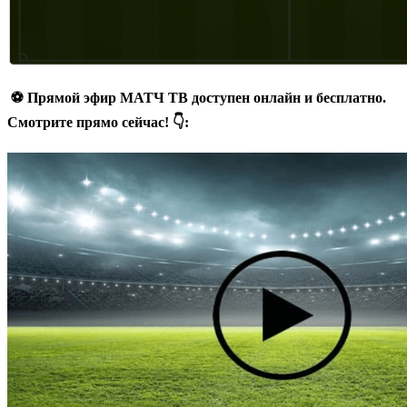
⚽️ Прямой эфир МАТЧ ТВ доступен онлайн и бесплатно.
Смотрите прямо сейчас! 👇: