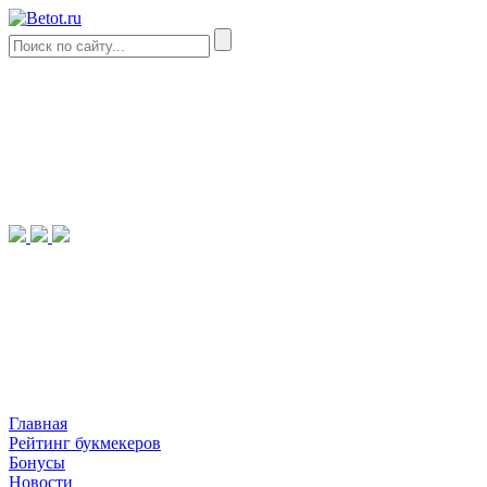
Главная
Рейтинг букмекеров
Бонусы
Новости