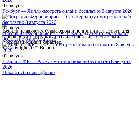
07 августа
Гамбург — Лилль смотреть онлайн бесплатно 8 августа 2026
07 августа
Betot.ru не явялется букмекером и не принимает деньги для
Операрио Ферровиарио — Сан-Бернарду смотреть онлайн
ставок, вся информация на сайте носит исключительно
бесплатно 8 августа 2026
информационный характер.
© Copyright 2025 Betot.ru
07 августа
Шарлотт ФК — Атлас смотреть онлайн бесплатно 8 августа
2026
Показать больше