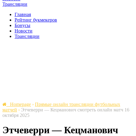
Трансляции
Главная
Рейтинг букмекеров
Бонусы
Новости
Трансляции
Homepage
›
Прямые онлайн трансляции футбольных
матчей
›
Этчеверри — Кецманович cмотреть онлайн матч 16
октября 2025
Этчеверри — Кецманович