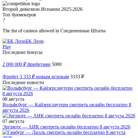
Второй дивизион Испании 2025-2026
Топ букмекеров
?
The list of casinos allowed in Соединенные Штаты
БК Леон
Play
Последние бонусы
2 000 000 ₽ фрибетами
5000
Фрибет 3 333 ₽ новым игрокам
3333 ₽
Последние новости
08 августа
Вольфсбург — Кайзерслаутерн смотреть онлайн бесплатно 8
августа 2026
07 августа
Эргрюте — АИК смотреть онлайн бесплатно 8 августа 2026