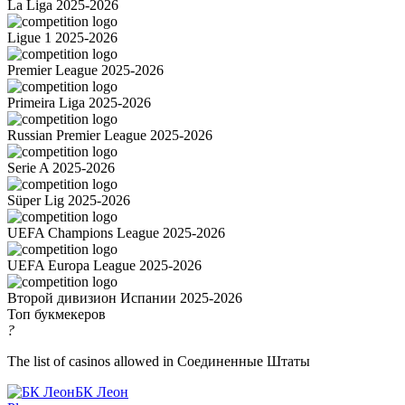
La Liga 2025-2026
Ligue 1 2025-2026
Premier League 2025-2026
Primeira Liga 2025-2026
Russian Premier League 2025-2026
Serie A 2025-2026
Süper Lig 2025-2026
UEFA Champions League 2025-2026
UEFA Europa League 2025-2026
Второй дивизион Испании 2025-2026
Топ букмекеров
?
The list of casinos allowed in Соединенные Штаты
БК Леон