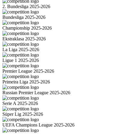
2. Bundesliga 2025-2026
Bundesliga 2025-2026
Championship 2025-2026
Ekstraklasa 2025-2026
La Liga 2025-2026
Ligue 1 2025-2026
Premier League 2025-2026
Primeira Liga 2025-2026
Russian Premier League 2025-2026
Serie A 2025-2026
Süper Lig 2025-2026
UEFA Champions League 2025-2026