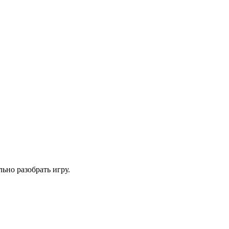
ьно разобрать игру.