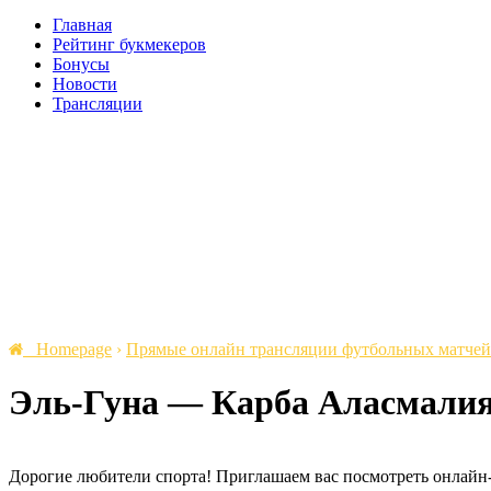
Главная
Рейтинг букмекеров
Бонусы
Новости
Трансляции
Homepage
›
Прямые онлайн трансляции футбольных матчей
Эль-Гуна — Карба Аласмалия 
Дорогие любители спорта! Приглашаем вас посмотреть онлай