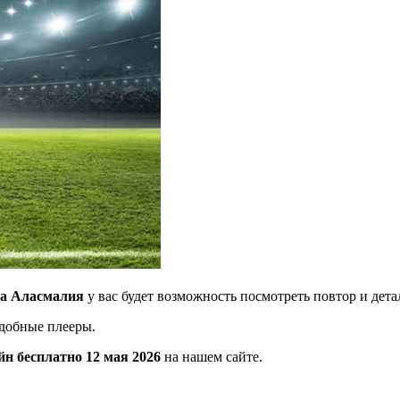
ба Аласмалия
у вас будет возможность посмотреть повтор и детал
удобные плееры.
н бесплатно 12 мая 2026
на нашем сайте.