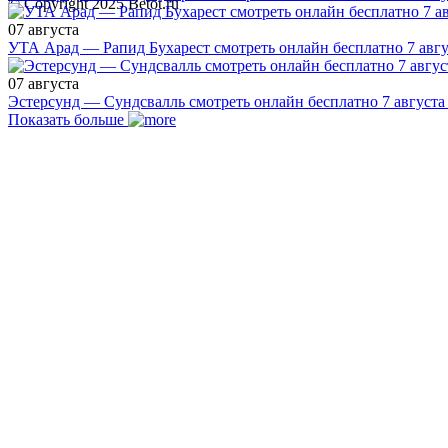
© Copyright 2025 Betot.ru
07 августа
УТА Арад — Рапид Бухарест смотреть онлайн бесплатно 7 авгу
07 августа
Эстерсунд — Сундсвалль смотреть онлайн бесплатно 7 августа
Показать больше