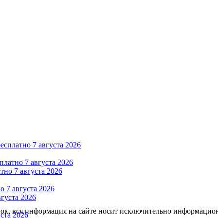
латно 7 августа 2026
 7 августа 2026
тавок, вся информация на сайте носит исключительно информацио
ста 2026