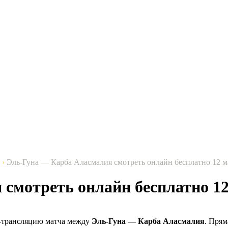
›
Эль-Гуна — Карба Аласмалия смотреть онлайн бесплатно 12 м
смотреть онлайн бесплатно 12
н-трансляцию матча между
Эль-Гуна — Карба Аласмалия
. Прям