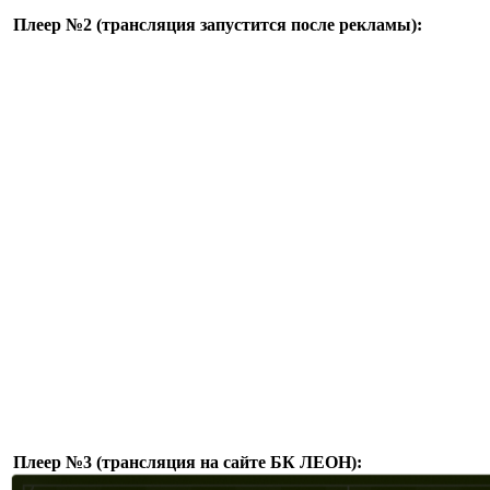
Плеер №2 (трансляция запустится после рекламы):
Плеер №3 (трансляция на сайте БК ЛЕОН):