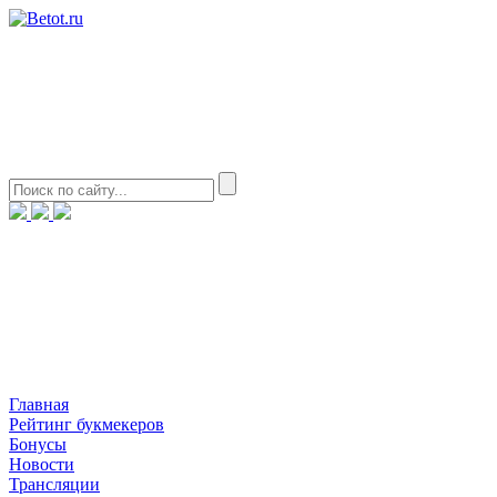
Главная
Рейтинг букмекеров
Бонусы
Новости
Трансляции