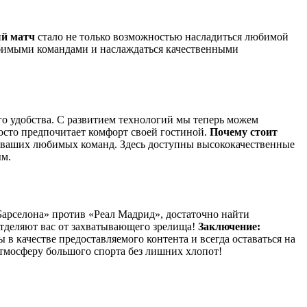
ый матч
стало не только возможностью насладиться любимой
любимыми командами и наслаждаться качественными
го удобства. С развитием технологий мы теперь можем
просто предпочитает комфорт своей гостиной.
Почему стоит
ий ваших любимых команд. Здесь доступны высококачественные
ым.
«Барселона» против «Реал Мадрид», достаточно найти
отделяют вас от захватывающего зрелища!
Заключение:
в качестве предоставляемого контента и всегда оставаться на
атмосферу большого спорта без лишних хлопот!