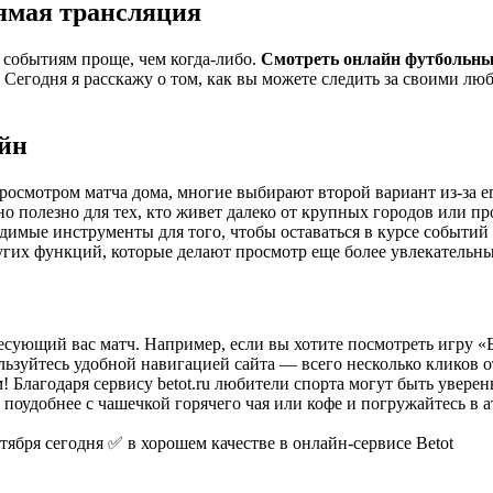
ямая трансляция
 событиям проще, чем когда-либо.
Смотреть онлайн футбольн
. Сегодня я расскажу о том, как вы можете следить за своими 
йн
росмотром матча дома, многие выбирают второй вариант из-за е
нно полезно для тех, кто живет далеко от крупных городов или 
ходимые инструменты для того, чтобы оставаться в курсе событ
ругих функций, которые делают просмотр еще более увлекательн
ересующий вас матч. Например, если вы хотите посмотреть игру 
ьзуйтесь удобной навигацией сайта — всего несколько кликов 
лагодаря сервису betot.ru любители спорта могут быть уверены 
 поудобнее с чашечкой горячего чая или кофе и погружайтесь в 
ября сегодня ✅ в хорошем качестве в онлайн-сервисе Betot