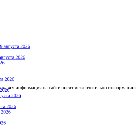
вгуста 2026
тавок, вся информация на сайте носит исключительно информацио
 2026
та 2026
026