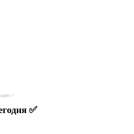
годня ✅
егодня ✅