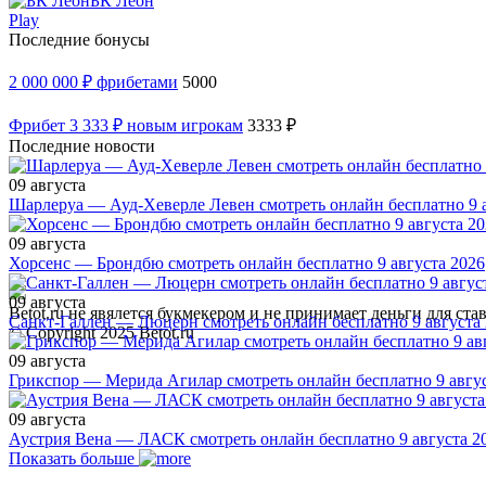
БК Леон
Play
Последние бонусы
2 000 000 ₽ фрибетами
5000
Фрибет 3 333 ₽ новым игрокам
3333 ₽
Последние новости
09 августа
Шарлеруа — Ауд-Хеверле Левен смотреть онлайн бесплатно 9 а
09 августа
Хорсенс — Брондбю смотреть онлайн бесплатно 9 августа 2026
09 августа
Betot.ru не явялется букмекером и не принимает деньги для с
Санкт-Галлен — Люцерн смотреть онлайн бесплатно 9 августа
© Copyright 2025 Betot.ru
09 августа
Грикспор — Мерида Агилар смотреть онлайн бесплатно 9 авгус
09 августа
Аустрия Вена — ЛАСК смотреть онлайн бесплатно 9 августа 2
Показать больше