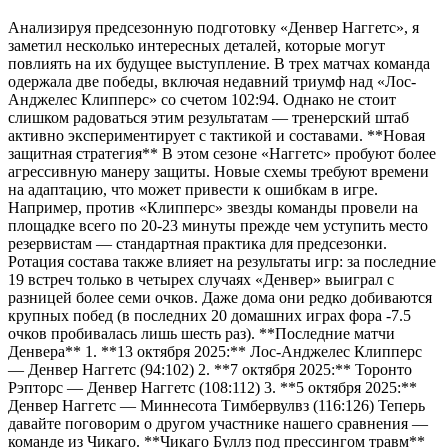
Анализируя предсезонную подготовку «Денвер Наггетс», я
заметил несколько интересных деталей, которые могут
повлиять на их будущее выступление. В трех матчах команда
одержала две победы, включая недавний триумф над «Лос-
Анджелес Клипперс» со счетом 102:94. Однако не стоит
слишком радоваться этим результатам — тренерский штаб
активно экспериментирует с тактикой и составами. **Новая
защитная стратегия** В этом сезоне «Наггетс» пробуют более
агрессивную манеру защиты. Новые схемы требуют времени
на адаптацию, что может привести к ошибкам в игре.
Например, против «Клипперс» звезды команды провели на
площадке всего по 20-23 минуты прежде чем уступить место
резервистам — стандартная практика для предсезонки.
Ротация состава также влияет на результаты игр: за последние
19 встреч только в четырех случаях «Денвер» выиграл с
разницей более семи очков. Даже дома они редко добиваются
крупных побед (в последних 20 домашних играх фора -7.5
очков пробивалась лишь шесть раз). **Последние матчи
Денвера** 1. **13 октября 2025:** Лос-Анджелес Клипперс
— Денвер Наггетс (94:102) 2. **7 октября 2025:** Торонто
Рэпторс — Денвер Наггетс (108:112) 3. **5 октября 2025:**
Денвер Наггетс — Миннесота Тимбервулвз (116:126) Теперь
давайте поговорим о другом участнике нашего сравнения —
команде из Чикаго. **Чикаго Буллз под прессингом травм**