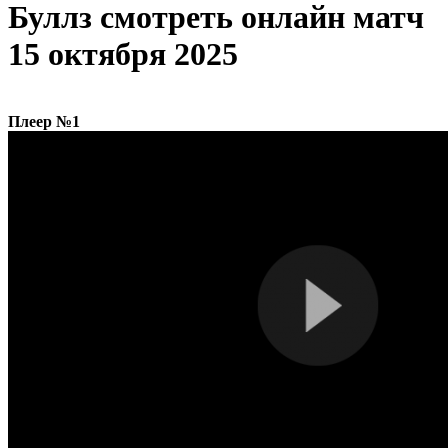
Буллз cмотреть онлайн матч
15 октября 2025
Плеер №1