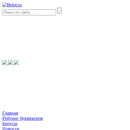
Главная
Рейтинг букмекеров
Бонусы
Новости