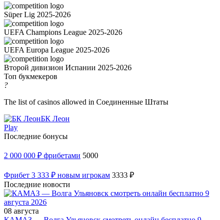
Süper Lig 2025-2026
UEFA Champions League 2025-2026
UEFA Europa League 2025-2026
Второй дивизион Испании 2025-2026
Топ букмекеров
?
The list of casinos allowed in Соединенные Штаты
БК Леон
Play
Последние бонусы
2 000 000 ₽ фрибетами
5000
Фрибет 3 333 ₽ новым игрокам
3333 ₽
Последние новости
08 августа
КАМАЗ — Волга Ульяновск смотреть онлайн бесплатно 9