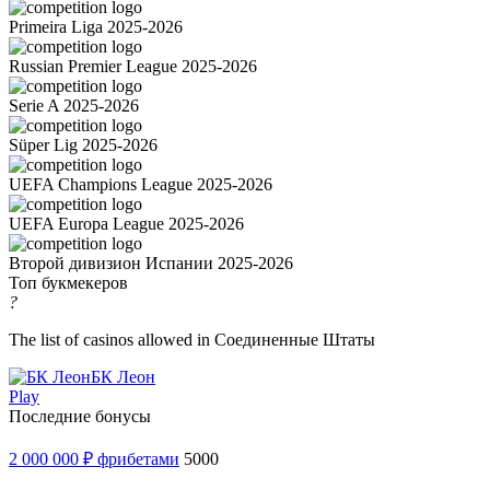
Primeira Liga 2025-2026
Russian Premier League 2025-2026
Serie A 2025-2026
Süper Lig 2025-2026
UEFA Champions League 2025-2026
UEFA Europa League 2025-2026
Второй дивизион Испании 2025-2026
Топ букмекеров
?
The list of casinos allowed in Соединенные Штаты
БК Леон
Play
Последние бонусы
2 000 000 ₽ фрибетами
5000