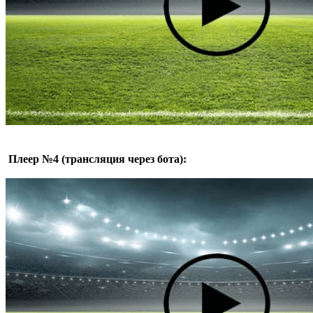
Плеер №4 (трансляция через бота):