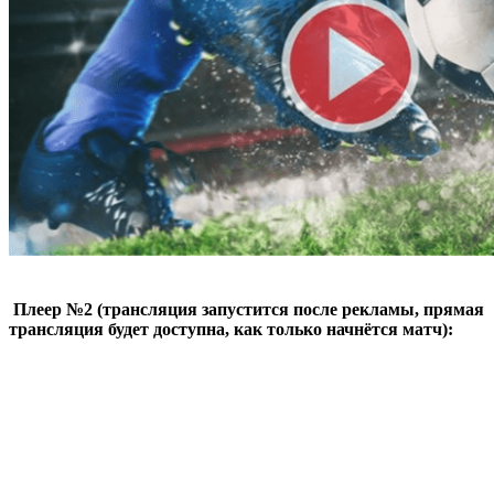
Плеер №2 (трансляция запустится после рекламы, прямая
трансляция будет доступна, как только начнётся матч):