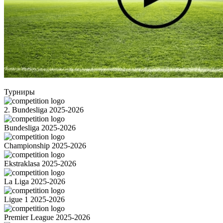
Турниры
2. Bundesliga 2025-2026
Bundesliga 2025-2026
Championship 2025-2026
Ekstraklasa 2025-2026
La Liga 2025-2026
Ligue 1 2025-2026
Premier League 2025-2026