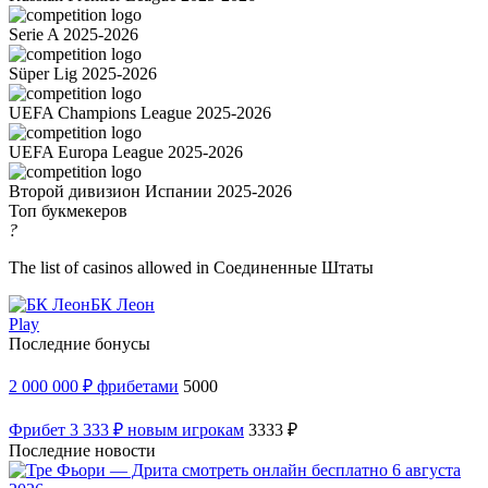
Serie A 2025-2026
Süper Lig 2025-2026
UEFA Champions League 2025-2026
UEFA Europa League 2025-2026
Второй дивизион Испании 2025-2026
Топ букмекеров
?
The list of casinos allowed in Соединенные Штаты
БК Леон
Play
Последние бонусы
2 000 000 ₽ фрибетами
5000
Фрибет 3 333 ₽ новым игрокам
3333 ₽
Последние новости