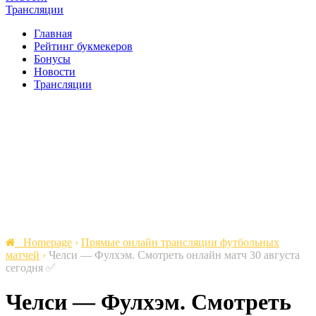
Трансляции
Главная
Рейтинг букмекеров
Бонусы
Новости
Трансляции
Homepage
›
Прямые онлайн трансляции футбольных
матчей
›
Челси — Фулхэм. Смотреть онлайн матч 30 августа
сегодня ✅
Челси — Фулхэм. Смотреть