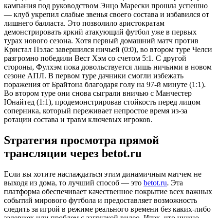
кампания под руководством Энцо Марески прошла успешно
— клуб укрепил слабые звенья своего состава и избавился от
лишнего балласта. Это позволило аристократам
демонстрировать яркий атакующий футбол уже в первых
турах нового сезона. Хотя первый домашний матч против
Кристал Пэлас завершился ничьей (0:0), во втором туре Челси
разгромно победили Вест Хэм со счетом 5:1. С другой
стороны, Фулхэм пока довольствуется лишь ничьими в новом
сезоне АПЛ. В первом туре дачники смогли избежать
поражения от Брайтона благодаря голу на 97-й минуте (1:1).
Во втором туре они снова сыграли вничью с Манчестер
Юнайтед (1:1), продемонстрировав стойкость перед лицом
соперника, который переживает непростое время из-за
ротации состава и травм ключевых игроков.
Sтратегия просмотра прямой
трансляции через betot.ru
Если вы хотите наслаждаться этим динамичным матчем не
выходя из дома, то лучший способ — это
betot.ru
. Эта
платформа обеспечивает качественное покрытие всех важных
событий мирового футбола и предоставляет возможность
следить за игрой в режиме реального времени без каких-либо
задержек или проблем с загрузкой видео. Итак, что нужно