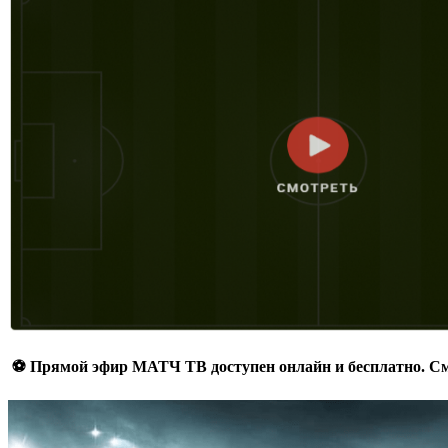
⚽️ Прямой эфир МАТЧ ТВ доступен онлайн и бесплатно. Смо