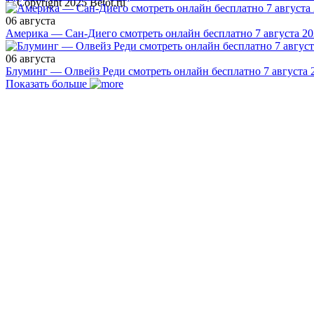
© Copyright 2025 Betot.ru
06 августа
Америка — Сан-Диего смотреть онлайн бесплатно 7 августа 20
06 августа
Блуминг — Олвейз Реди смотреть онлайн бесплатно 7 августа 
Показать больше