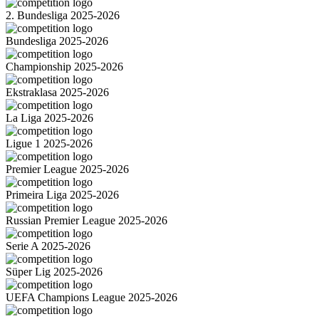
2. Bundesliga 2025-2026
Bundesliga 2025-2026
Championship 2025-2026
Ekstraklasa 2025-2026
La Liga 2025-2026
Ligue 1 2025-2026
Premier League 2025-2026
Primeira Liga 2025-2026
Russian Premier League 2025-2026
Serie A 2025-2026
Süper Lig 2025-2026
UEFA Champions League 2025-2026