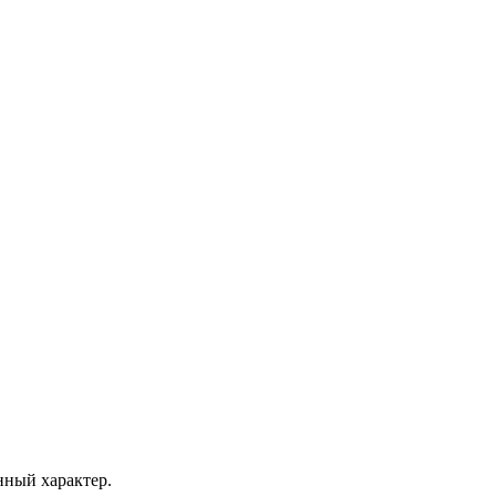
нный характер.