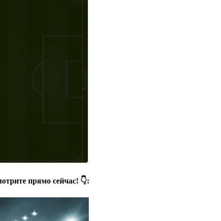
трите прямо сейчас! 👇: