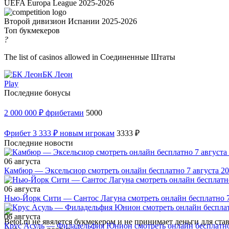
UEFA Europa League 2025-2026
Второй дивизион Испании 2025-2026
Топ букмекеров
?
The list of casinos allowed in Соединенные Штаты
БК Леон
Play
Последние бонусы
2 000 000 ₽ фрибетами
5000
Фрибет 3 333 ₽ новым игрокам
3333 ₽
Последние новости
06 августа
Камбюр — Эксельсиор смотреть онлайн бесплатно 7 августа 2
06 августа
Нью-Йорк Сити — Сантос Лагуна смотреть онлайн бесплатно 7
06 августа
Betot.ru не явялется букмекером и не принимает деньги для с
Крус Асуль — Филадельфия Юнион смотреть онлайн бесплатно 