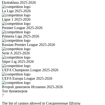
Ekstraklasa 2025-2026
La Liga 2025-2026
Ligue 1 2025-2026
Premier League 2025-2026
Primeira Liga 2025-2026
Russian Premier League 2025-2026
Serie A 2025-2026
Süper Lig 2025-2026
UEFA Champions League 2025-2026
UEFA Europa League 2025-2026
Второй дивизион Испании 2025-2026
Топ букмекеров
?
The list of casinos allowed in Соединенные Штаты