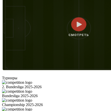
Турниры
2. Bundesliga 2025-2026
Bundesliga 2025-2026
Championship 2025-2026