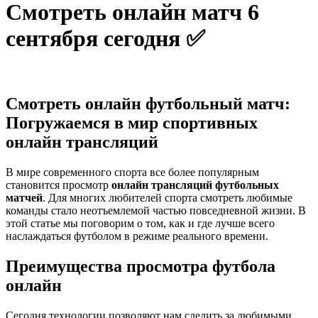
Смотреть онлайн матч 6
сентября сегодня ✅
Смотреть онлайн футбольный матч:
Погружаемся в мир спортивных
онлайн трансляций
В мире современного спорта все более популярным
становится просмотр
онлайн трансляций футбольных
матчей
. Для многих любителей спорта смотреть любимые
команды стало неотъемлемой частью повседневной жизни. В
этой статье мы поговорим о том, как и где лучше всего
наслаждаться футболом в режиме реального времени.
Преимущества просмотра футбола
онлайн
Сегодня технологии позволяют нам следить за любимыми