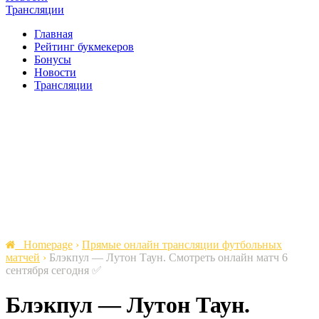
Трансляции
Главная
Рейтинг букмекеров
Бонусы
Новости
Трансляции
Homepage
›
Прямые онлайн трансляции футбольных
матчей
›
Блэкпул — Лутон Таун. Смотреть онлайн матч 6
сентября сегодня ✅
Блэкпул — Лутон Таун.