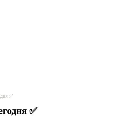
одня ✅
егодня ✅