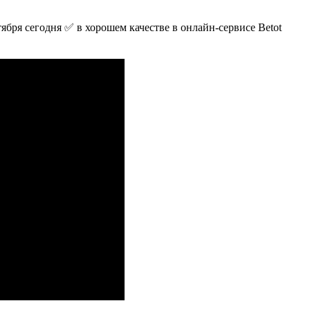
бря сегодня ✅ в хорошем качестве в онлайн-сервисе Betot