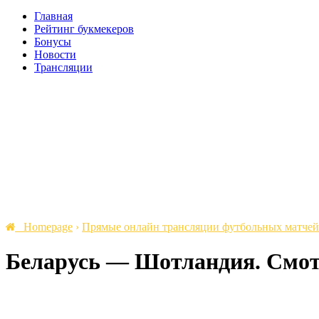
Главная
Рейтинг букмекеров
Бонусы
Новости
Трансляции
Homepage
›
Прямые онлайн трансляции футбольных матчей
Беларусь — Шотландия. Смотр