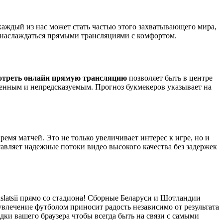
каждый из нас может стать частью этого захватывающего мира,
наслаждаться прямыми трансляциями с комфортом.
отреть онлайн прямую трансляцию
позволяет быть в центре
енным и непредсказуемым. Прогноз букмекеров указывает на
время матчей. Это не только увеличивает интерес к игре, но и
тавляет надежные потоки видео высокого качества без задержек
slatsii прямо со стадиона! Сборные Беларуси и Шотландии
увлечение футболом приносит радость независимо от результата
дки вашего браузера чтобы всегда быть на связи с самыми